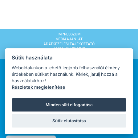
IMPRESSZUM
MÉDIAAJÁNLAT
ADATKEZELÉSI TÁJÉKOZTATÓ
JOGI NYILATKOZAT
MODERÁLÁSI SZABÁLYZAT
Sütik használata
Weboldalunkon a lehető legjobb felhasználói élmény
érdekében sütiket használunk. Kérlek, járulj hozzá a
használatukhoz!
Részletek megjelenítése
WEBDESIGN
Minden süti elfogadása
WEBFEJLESZTŐ
Sütik elutasítása