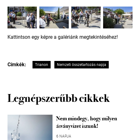
Kattintson egy képre a galériánk megtekintéséhez!
Címkék:
Trianon
Nemzeti összetartozás napja
Legnépszerűbb cikkek
Nem mindegy, hogy milyen
ásványvizet iszunk!
6 NAPJA