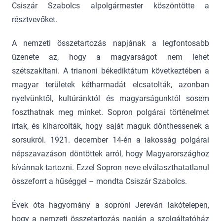
Csiszár Szabolcs alpolgármester köszöntötte a
résztvevőket.
A nemzeti összetartozás napjának a legfontosabb
üzenete az, hogy a magyarságot nem lehet
szétszakítani. A trianoni békediktátum következtében a
magyar területek kétharmadát elcsatolták, azonban
nyelvünktől, kultúránktól és magyarságunktól sosem
foszthatnak meg minket. Sopron polgárai történelmet
írtak, és kiharcolták, hogy saját maguk dönthessenek a
sorsukról. 1921. december 14-én a lakosság polgárai
népszavazáson döntöttek arról, hogy Magyarországhoz
kívánnak tartozni. Ezzel Sopron neve elválaszthatatlanul
összeforrt a hűséggel – mondta Csiszár Szabolcs.
Évek óta hagyomány a soproni Jereván lakótelepen,
hogy a nemzeti összetartozás napján a szolgáltatóház