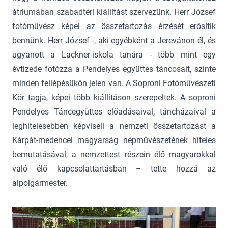
átriumában szabadtéri kiállítást szervezünk. Herr József
fotóművész képei az összetartozás érzését erősítik
bennünk. Herr József -, aki egyébként a Jerevánon él, és
ugyanott a Lackner-iskola tanára - több mint egy
évtizede fotózza a Pendelyes együttes táncosait, szinte
minden fellépésükön jelen van. A Soproni Fotóművészeti
Kör tagja, képei több kiállításon szerepeltek. A soproni
Pendelyes Táncegyüttes előadásaival, táncházaival a
leghitelesebben képviseli a nemzeti összetartozást a
Kárpát-medencei magyarság népművészetének hiteles
bemutatásával, a nemzettest részein élő magyarokkal
való élő kapcsolattartásban – tette hozzá az
alpolgármester.