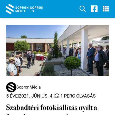
SopronMédia
5 ÉVE
|
2021. JÚNIUS. 4.
|
1 PERC OLVASÁS
Szabadtéri fotókiállítás nyílt a