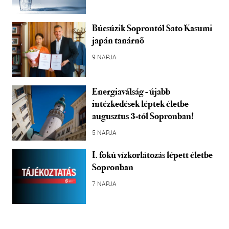
Búcsúzik Soprontól Sato Kasumi
japán tanárnő
9 NAPJA
Energiaválság - újabb
intézkedések léptek életbe
augusztus 3-tól Sopronban!
5 NAPJA
I. fokú vízkorlátozás lépett életbe
Sopronban
7 NAPJA