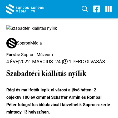
SopronMédia
Forrás:
Soproni Múzeum
4 ÉVE
|
2022. MÁRCIUS. 24.
|
1 PERC OLVASÁS
Szabadtéri kiállítás nyílik
Régi és mai fotók lepik el várost a jövő héten: 2
objektív 100 év címmel Schäffer Ármin és Rombai
Péter fotográfus időutazását követhetik Sopron-szerte
mintegy 13 helyszínen.