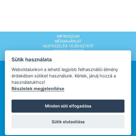
IMPRESSZUM
MÉDIAAJÁNLAT
ADATKEZELÉSI TÁJÉKOZTATÓ
JOGI NYILATKOZAT
MODERÁLÁSI SZABÁLYZAT
Sütik használata
Weboldalunkon a lehető legjobb felhasználói élmény
érdekében sütiket használunk. Kérlek, járulj hozzá a
használatukhoz!
Részletek megjelenítése
WEBDESIGN
Minden süti elfogadása
WEBFEJLESZTŐ
Sütik elutasítása