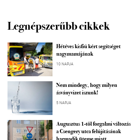
Legnépszerűbb cikkek
Hétéves kisfiú kért segítséget
nagymamájának
10 NAPJA
Nem mindegy, hogy milyen
ásványvizet iszunk!
5 NAPJA
Augusztus 1-től forgalmi változás
a Csengery utca felújításának
harmadik üteme miatt