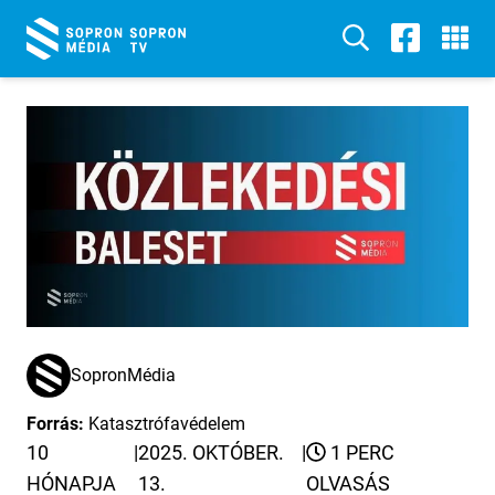
SopronMédia
Forrás:
Katasztrófavédelem
10
|
2025. OKTÓBER.
|
1 PERC
HÓNAPJA
13.
OLVASÁS