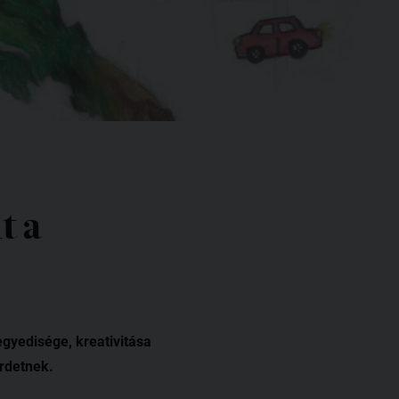
t a
egyedisége, kreativitása
irdetnek.