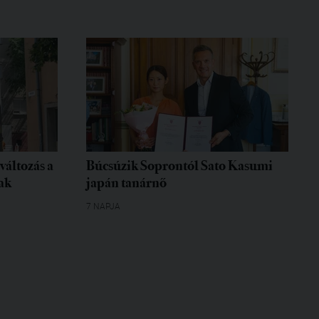
változás a
Búcsúzik Soprontól Sato Kasumi
ak
japán tanárnő
7 NAPJA