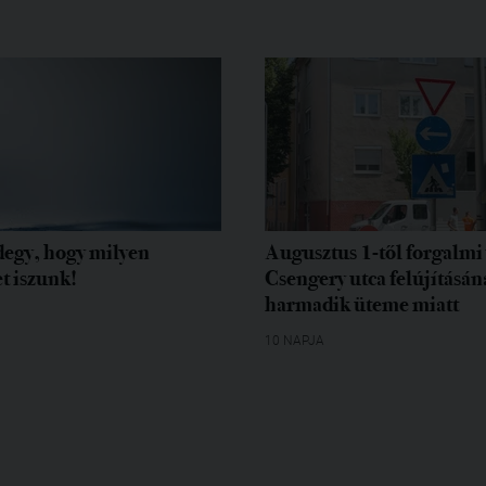
egy, hogy milyen
Augusztus 1-től forgalmi 
t iszunk!
Csengery utca felújításán
harmadik üteme miatt
10 NAPJA