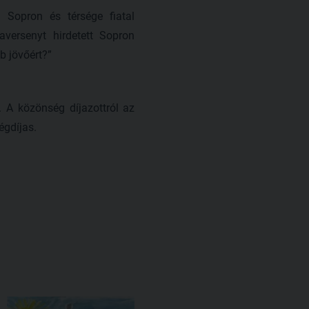
 Sopron és térsége fiatal
versenyt hirdetett Sopron
 jövőért?”
. A közönség díjazottról az
égdíjas.