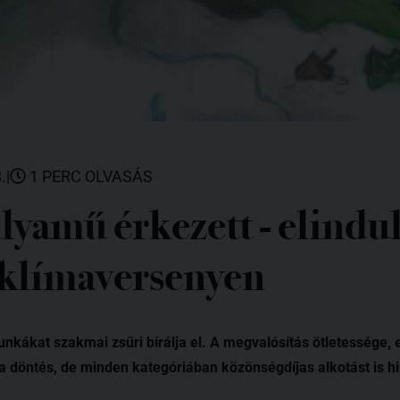
.
|
1 PERC OLVASÁS
yamű érkezett - elindul
a klímaversenyen
nkákat szakmai zsűri bírálja el. A megvalósítás ötletessége, 
a döntés, de minden kategóriában közönségdíjas alkotást is h