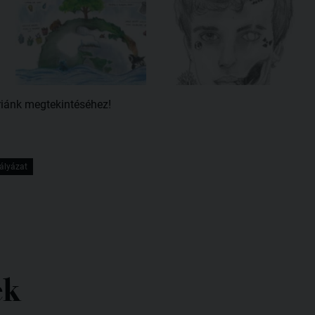
riánk megtekintéséhez!
ályázat
ek