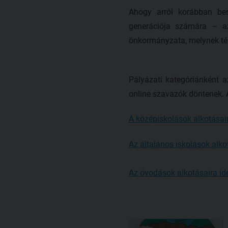
Ahogy arról korábban bes
generációja számára – az
önkormányzata, melynek t
Pályázati kategóriánként a
online szavazók döntenek. 
A középiskolások alkotásair
Az általános iskolások alkot
Az óvodások alkotásaira ide