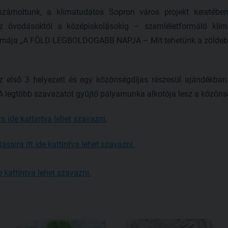
zámoltunk, a klímatudatos Sopron város projekt keretében
 óvodásoktól a középiskolásokig – szemléletformáló klíma
émája „A FÖLD LEGBOLDOGABB NAPJA – Mit tehetünk a zöldebb
z első 3 helyezett és egy közönségdíjas részesül ajándékban
A legtöbb szavazatot gyűjtő pályamunka alkotója lesz a közöns
a ide kattintva lehet szavazni.
ásaira itt ide kattintva lehet szavazni.
 kattintva lehet szavazni.