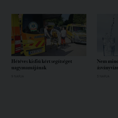
Hétéves kisfiú kért segítséget
Nem mind
nagymamájának
ásványvize
9 NAPJA
5 NAPJA