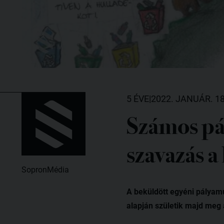
5 ÉVE
|
2022. JANUÁR. 18
Számos pál
szavazás 
SopronMédia
A beküldött egyéni pályamu
alapján születik majd meg 