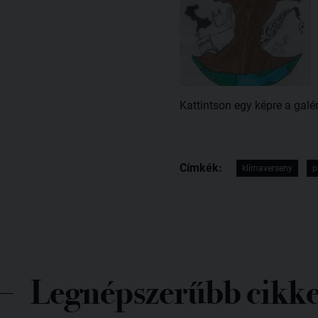
Kattintson egy képre a galé
Címkék:
klímaverseny
p
Legnépszerűbb cikk