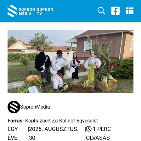
SopronMédia
Forrás:
Kópházáért Za Koljnof Egyesület
EGY
|
2025. AUGUSZTUS.
|
1 PERC
ÉVE
30.
OLVASÁS