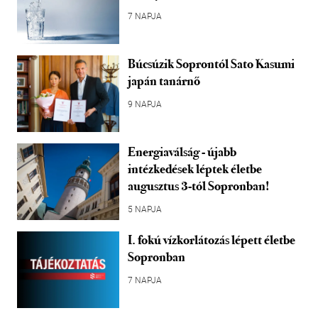
7 NAPJA
Búcsúzik Soprontól Sato Kasumi
japán tanárnő
9 NAPJA
Energiaválság - újabb
intézkedések léptek életbe
augusztus 3-tól Sopronban!
5 NAPJA
I. fokú vízkorlátozás lépett életbe
Sopronban
7 NAPJA