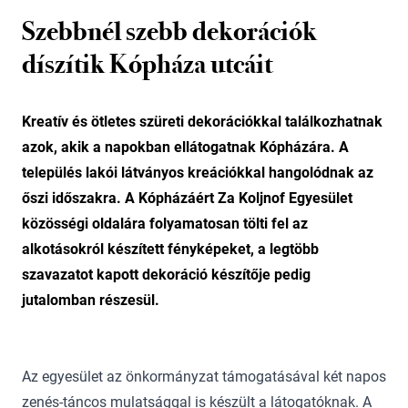
Szebbnél szebb dekorációk
díszítik Kópháza utcáit
Kreatív és ötletes szüreti dekorációkkal találkozhatnak
azok, akik a napokban ellátogatnak Kópházára. A
település lakói látványos kreációkkal hangolódnak az
őszi időszakra. A Kópházáért Za Koljnof Egyesület
közösségi oldalára folyamatosan tölti fel az
alkotásokról készített fényképeket, a legtöbb
szavazatot kapott dekoráció készítője pedig
jutalomban részesül.
Az egyesület az önkormányzat támogatásával két napos
zenés-táncos mulatsággal is készült a látogatóknak. A