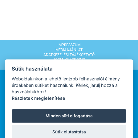
IMPRESSZUM
MÉDIAAJÁNLAT
ADATKEZELÉSI TÁJÉKOZTATÓ
JOGI NYILATKOZAT
MODERÁLÁSI SZABÁLYZAT
Sütik használata
Weboldalunkon a lehető legjobb felhasználói élmény
érdekében sütiket használunk. Kérlek, járulj hozzá a
használatukhoz!
Részletek megjelenítése
WEBDESIGN
Minden süti elfogadása
WEBFEJLESZTŐ
Sütik elutasítása