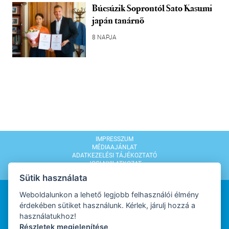
Búcsúzik Soprontól Sato Kasumi
japán tanárnő
8 NAPJA
IMPRESSZUM
MÉDIAAJÁNLAT
ADATKEZELÉSI TÁJÉKOZTATÓ
JOGI NYILATKOZAT
MODERÁLÁSI SZABÁLYZAT
Sütik használata
Weboldalunkon a lehető legjobb felhasználói élmény
érdekében sütiket használunk. Kérlek, járulj hozzá a
használatukhoz!
Részletek megjelenítése