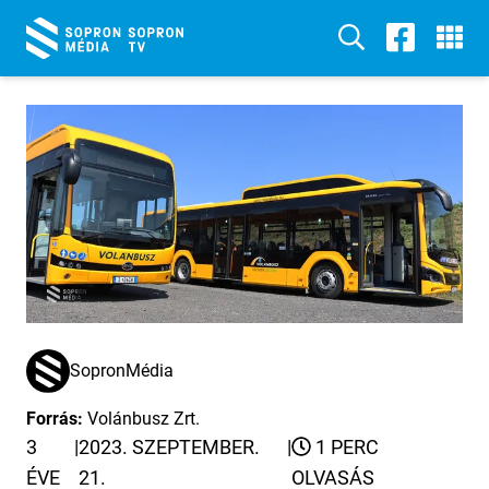
SopronMédia
Forrás:
Volánbusz Zrt.
3
|
2023. SZEPTEMBER.
|
1 PERC
ÉVE
21.
OLVASÁS