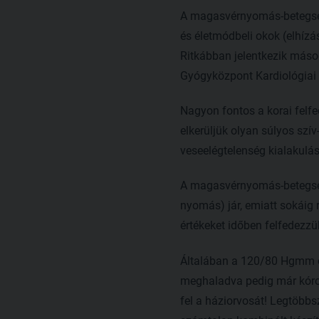
A magasvérnyomás-betegség
és életmódbeli okok (elhízás
Ritkábban jelentkezik másod
Gyógyközpont Kardiológiai 
Nagyon fontos a korai felfe
elkerüljük olyan súlyos szív
veseelégtelenség kialakulás
A magasvérnyomás-betegség s
nyomás) jár, emiatt sokáig
értékeket időben felfedezzü
Általában a 120/80 Hgmm ér
meghaladva pedig már kóros
fel a háziorvosát! Legtöbb