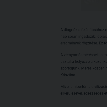
A diagnózis felállításáho
nap során ingadozik, időjár
eredmények rögzítése. Ez tö
A vérnyomásmérésnek is meg
asztalra helyezve a kezünke
sportoljunk. Mérés közben n
Krisztina.
Mivel a hipertónia civilizá
elkerülésével, egészséges é