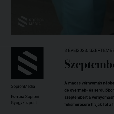
3 ÉVE
|
2023. SZEPTEMBE
Szeptembe
A magas vérnyomás népbete
SopronMédia
de gyermek- és serdülőkor
Forrás:
Soproni
szeptembert a vérnyomásmé
Gyógyközpont
felismerésére hívják fel a 