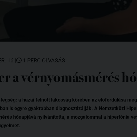
R. 16.
|
1 PERC OLVASÁS
r a vérnyomásmérés hó
gség: a hazai felnőtt lakosság körében az előfordulása megh
ban is egyre gyakrabban diagnosztizálják. A Nemzetközi Hipe
rés hónapjává nyilvánította, a mozgalommal a hipertónia ves
figyelmet.