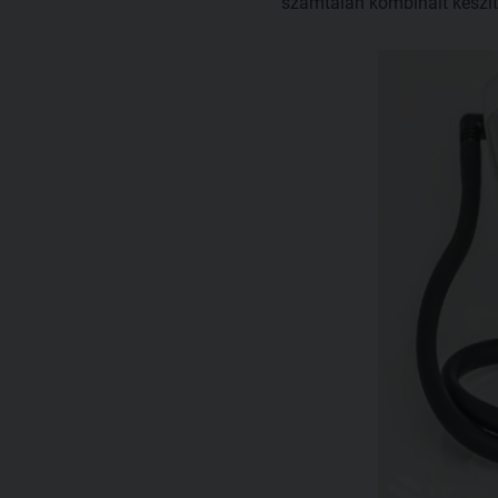
számtalan kombinált készít