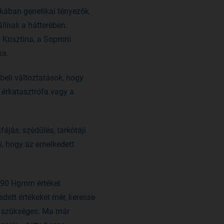
kában genetikai tényezők
állnak a hátterében.
Krisztina, a Soproni
sa.
beli változtatások, hogy
i érkatasztrófa vagy a
jás, szédülés, tarkótáji
, hogy az emelkedett
0/90 Hgmm értéket
ett értékeket mér, keresse
s szükséges. Ma már