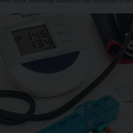
mény létezik, amelyek egy tablettában több hatóanyagot is ötvö