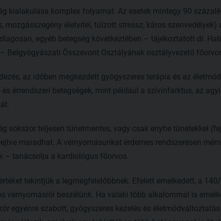
 kialakulása komplex folyamat. Az esetek mintegy 90 százalé
, mozgásszegény életvitel, túlzott stressz, káros szenvedélyek) 
lagosan, egyéb betegség következtében – tájékoztatott dr. Hati 
– Belgyógyászati Összevont Osztályának osztályvezető főorvo
dezés, az időben megkezdett gyógyszeres terápia és az életmód
- és érrendszeri betegségek, mint például a szívinfarktus, az agy
át.
okszor teljesen tünetmentes, vagy csak enyhe tünetekkel (fejfá
 rejtve maradhat. A vérnyomásunkat érdemes rendszeresen mérni
k – tanácsolja a kardiológus főorvos.
téket tekintjük a legmegfelelőbbnek. Efelett emelkedett, a 14
 vérnyomásról beszélünk. Ha valaki több alkalommal is emelked
ször egyénre szabott, gyógyszeres kezelés és életmódváltoztatá