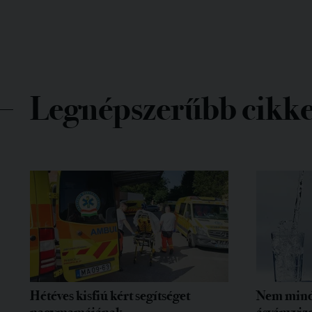
Legnépszerűbb cikk
Hétéves kisfiú kért segítséget
Nem mind