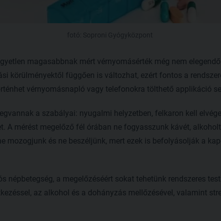
fotó: Soproni Gyógyközpont
z egyetlen magasabbnak mért vérnyomásérték még nem elegendő
ási körülményektől függően is változhat, ezért fontos a rendszer
rténhet vérnyomásnapló vagy telefonokra tölthető applikáció seg
vannak a szabályai: nyugalmi helyzetben, felkaron kell elvégez
t. A mérést megelőző fél órában ne fogyasszunk kávét, alkoholt
e mozogjunk és ne beszéljünk, mert ezek is befolyásolják a kapot
ciós népbetegség, a megelőzéséért sokat tehetünk rendszeres tes
tkezéssel, az alkohol és a dohányzás mellőzésével, valamint stre