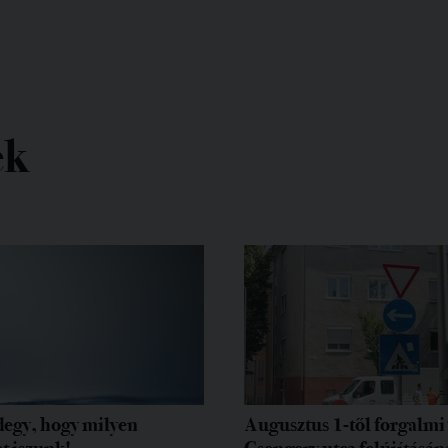
ek
egy, hogy milyen
Augusztus 1-től forgalmi 