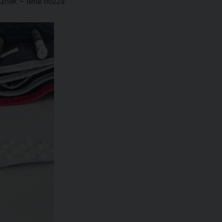
znek – tette hozzá.