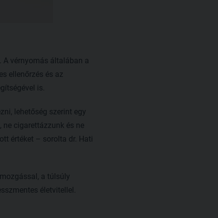
. A vérnyomás általában a
es ellenőrzés és az
ítségével is.
ni, lehetőség szerint egy
, ne cigarettázzunk és ne
t értéket – sorolta dr. Hati
tmozgással, a túlsúly
sszmentes életvitellel.