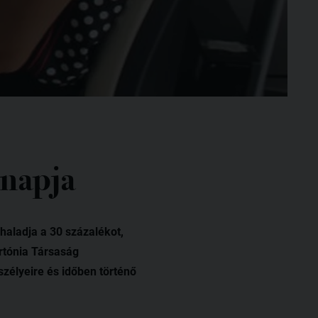
napja
aladja a 30 százalékot,
rtónia Társaság
zélyeire és időben történő