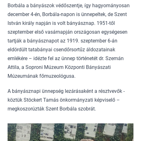
Borbála a bányászok védőszentje, így hagyományosan
december 4-én, Borbála-napon is ünnepeltek, de Szent
István király napján is volt bányásznap. 1951-től
szeptember első vasárnapján országosan egységesen
tartják a bányásznapot az 1919. szeptember 6-án
eldördült tatabányai csendőrsortűz áldozatainak
emlékére – idézte fel az ünnep történetét dr. Szemán
Attila, a Soproni Múzeum Központi Bányászati
Múzeumának főmuzeológusa.
A bányásznapi ünnepség lezárásaként a résztvevők -
köztük Stöckert Tamás önkormányzati képviselő –
megkoszorúzták Szent Borbála szobrát.