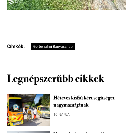
Címkék:
Görbehalmi Bányásznap
Legnépszerűbb cikkek
Hétéves kisfiú kért segítséget
nagymamájának
10 NAPJA