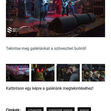
Tekintse meg galériánkat a szilveszteri buliról!
Kattintson egy képre a galériánk megtekintéséhez!
Címkék:
szilveszter
szilveszter sopron
sopron