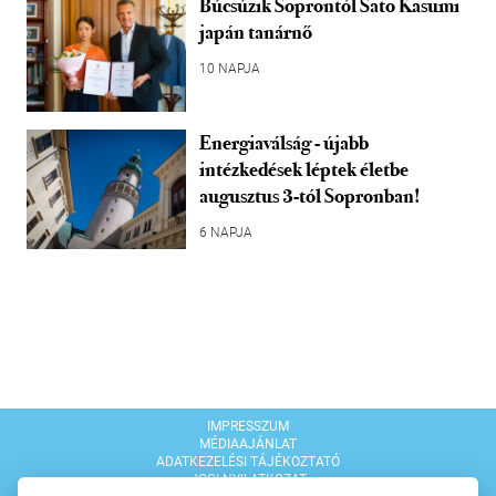
Búcsúzik Soprontól Sato Kasumi
japán tanárnő
10 NAPJA
Energiaválság - újabb
intézkedések léptek életbe
augusztus 3-tól Sopronban!
6 NAPJA
IMPRESSZUM
MÉDIAAJÁNLAT
ADATKEZELÉSI TÁJÉKOZTATÓ
JOGI NYILATKOZAT