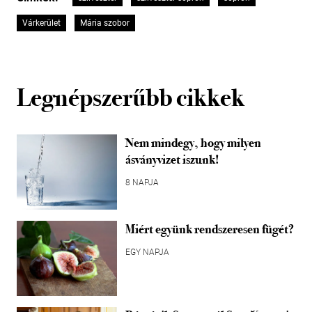
Várkerület
Mária szobor
Legnépszerűbb cikkek
Nem mindegy, hogy milyen
ásványvizet iszunk!
8 NAPJA
Miért együnk rendszeresen fügét?
EGY NAPJA