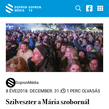
SopronMédia
8 ÉVE
|
2018. DECEMBER. 31.
|
1 PERC OLVASÁS
Szilveszter a Mária szobornál