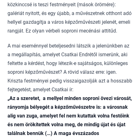
közkinccsé is teszi festményeit (mások örömére):
galériát nyitott, és egy újabb, a művészetnek otthont adó
hellyel gazdagítja a város képzőművészeti jelenét, emeli
rangját. Ez olyan vérbeli soproni mecénási attitűd.
A mai eseménnyel beteljesedni látszik a jelenünkben az
a megállapítás, amelyet Csatkai Endrétől ismerünk, aki
feltette a kérdést, hogy létezik-e sajátságos, különleges
soproni képzőművészet? A rövid válasz erre: igen.
Kriszta festményei pedig visszaigazolják azt a hosszabb
fejtegetést, amelyet Csatkai ír:
„Az a szeretet, a mellyel minden soproni övezi városát,
rányomja bélyegét a képzőművészetre is: a városnak
alig van zuga, amelyet fel nem kutattak volna festőink
és nem örökítettek volna meg, de mindig újat és újat
találnak bennük (…) A maga évszázados