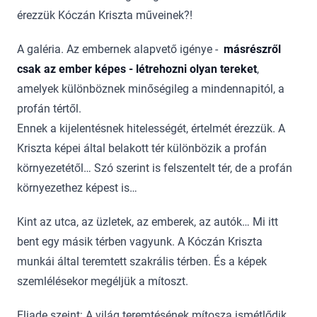
érezzük Kóczán Kriszta műveinek?!
A galéria. Az embernek alapvető igénye -
másrészről
csak az ember képes - létrehozni olyan tereket
,
amelyek különböznek minőségileg a mindennapitól, a
profán tértől.
Ennek a kijelentésnek hitelességét, értelmét érezzük. A
Kriszta képei által belakott tér különbözik a profán
környezetétől… Szó szerint is felszentelt tér, de a profán
környezethez képest is…
Kint az utca, az üzletek, az emberek, az autók… Mi itt
bent egy másik térben vagyunk. A Kóczán Kriszta
munkái által teremtett szakrális térben. És a képek
szemlélésekor megéljük a mítoszt.
Eliade szeint: A világ teremtésének mítosza ismétlődik