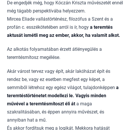
De engedjék még, hogy Kóczán Kriszta művészetét ennél
még tágabb perspektívába helyezzem.
Mircea Eliade vallástörténész, filozófus a Szent és a
profán c. esszékötetében arról is ír, hogy
a teremtés
aktusát ismétli meg az ember, akkor, ha valamit alkot.
Az alkotás folyamatában érzett átlényegülés a
teremtésmítosz megélése.
Akár várost tervez vagy épít, akár lakóházat épít és
rendez be, vagy ez esetben megfest egy képet, a
semmiből létrehoz egy egész világot, tulajdonképpen
a
teremtéstörténetet modellezi le.
Vagyis minden
művével a teremtésmítoszt éli át
a maga
szakralitásában, és éppen annyira művészet, és
annyiban hat a mű.
És akkor fordítsuk meg a logikát. Mekkora hatását