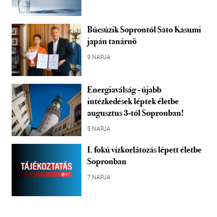
Búcsúzik Soprontól Sato Kasumi
japán tanárnő
9 NAPJA
Energiaválság - újabb
intézkedések léptek életbe
augusztus 3-tól Sopronban!
5 NAPJA
I. fokú vízkorlátozás lépett életbe
Sopronban
7 NAPJA