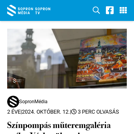
SopronMédia
2 ÉVE
|
2024. OKTÓBER. 12.
|
3 PERC OLVASÁS
Színpompás műteremgaléria