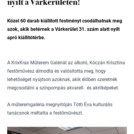
nyílt a Várkerületen!
Közel 60 darab kiállított festményt csodálhatnak meg
azok, akik betérnek a Várkerület 31. szám alatt nyílt
apró kiállítótérbe.
A KrixKrax Műterem Galériát az alkotó, Kóczán Krisztina
festőművész álmodta és valósította meg, hogy
lehetőséget nyújtson azoknak, akik élőben szeretnék
megcsodálni a színpompás akvarell- és akrilképeket.
A műteremgaléria megnyitóján Tóth Éva kulturális
tanácsnok méltatta a festőművészt.