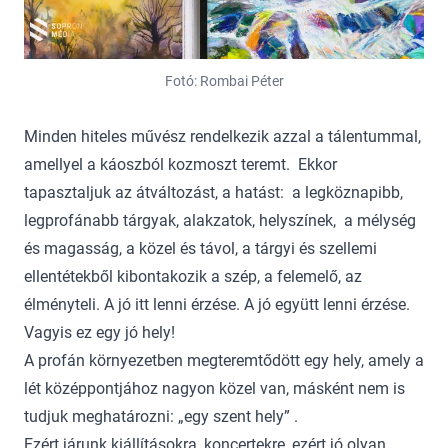
Fotó: Rombai Péter
Minden hiteles művész rendelkezik azzal a tálentummal,
amellyel a káoszból kozmoszt teremt. Ekkor
tapasztaljuk az átváltozást, a hatást: a legköznapibb,
legprofánabb tárgyak, alakzatok, helyszínek, a mélység
és magasság, a közel és távol, a tárgyi és szellemi
ellentétekből kibontakozik a szép, a felemelő, az
élményteli. A jó itt lenni érzése. A jó együtt lenni érzése.
Vagyis ez egy jó hely!
A profán környezetben megteremtődött egy hely, amely a
lét középpontjához nagyon közel van, másként nem is
tudjuk meghatározni: „egy szent hely” .
Ezért járunk kiállításokra, koncertekre, ezért jó olyan