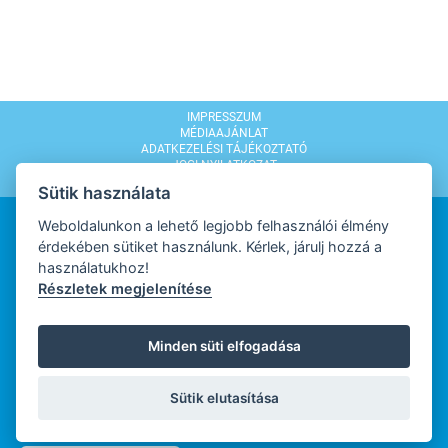
IMPRESSZUM
MÉDIAAJÁNLAT
ADATKEZELÉSI TÁJÉKOZTATÓ
JOGI NYILATKOZAT
MODERÁLÁSI SZABÁLYZAT
Sütik használata
Weboldalunkon a lehető legjobb felhasználói élmény
érdekében sütiket használunk. Kérlek, járulj hozzá a
használatukhoz!
Részletek megjelenítése
WEBDESIGN
Minden süti elfogadása
WEBFEJLESZTŐ
Sütik elutasítása