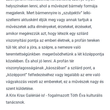
helyszíneken lenni, ahol a művészet bármely formája
megjelenik. Mert bármennyire is „szubjektív” lelki-
szellemi aktusként éljük meg vagy annak tartjuk a
művészetek adta élményeket, érzeteket, érzéseket,
amikor megérezzük azt, hogy létezik egy szilárd
viszonyítási pontja az emberi életnek, a profán tereken
túli tér, ahol a jóra, a szépre, a nemesre való
teremtettségünkben megerősödhetünk a lét középpontja
közelében. És ahol jó lenni. A profán tér
viszonylagosságának „káoszában” a szilárd pont, a
„középpont” felfedezéséhez vagy legalább az erre való
vágyakozás vezeti az embereket, ez a művészek nagy és
szent küldetése.
A Krix Krax Galériáé is! - fogalmazott Tóth Éva kulturális
tanácsnok.