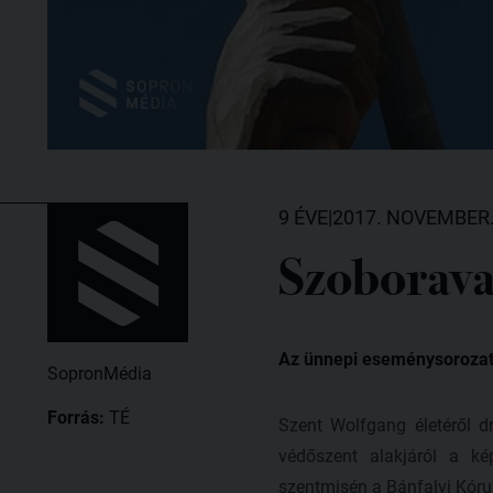
9 ÉVE
|
2017. NOVEMBER.
Szoborava
Az ünnepi eseménysorozat
SopronMédia
Forrás:
TÉ
Szent Wolfgang életéről d
védőszent alakjáról a k
szentmisén a Bánfalvi Kóru