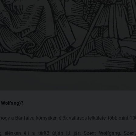
t Wolfang)?
hogy a Bánfalva környékén élők vallásos lelkülete, több mint 
élénken élt a térítő útján itt járt Szent Wolfgang, Szen