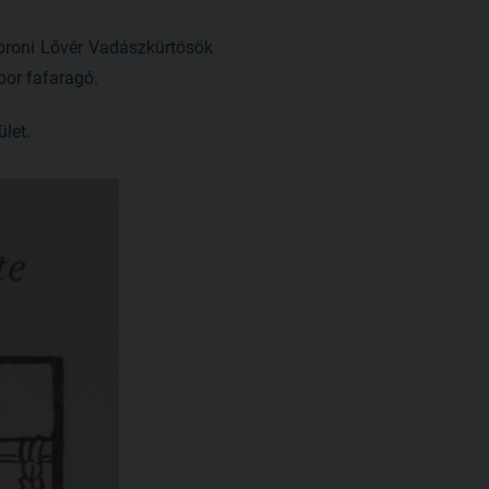
Soproni Lővér Vadászkürtösök
bor fafaragó.
let.