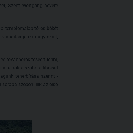
sét, Szent Wolfgang nevére
a a templomalapító és békét
sok imádsága épp úgy szólt,
és továbbörökítéséért tenni,
lin elnök a szoborállítással
agunk teherbírása szerint -
 sorába szépen illik az első