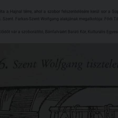
ta a Hajnal térre, ahol a szobor felszentelésére kerül sor a 
. Szent Farkas-Szent Wolfgang alakjának megalkotója: Fődi Ti
dőt vár a szoborállító, Bánfalváért Baráti Kör, Kulturális Egyesü