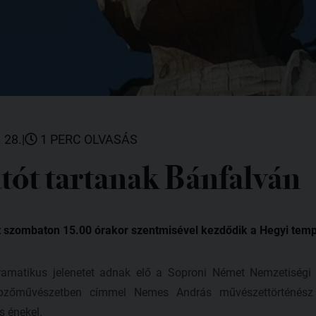
 28.
|
1 PERC OLVASÁS
tót tartanak Bánfalván
 szombaton 15.00 órakor szentmisével kezdődik a Hegyi tem
ramatikus jelenetet adnak elő a Soproni Német Nemzetiségi Á
épzőművészetben címmel Nemes András művészettörténész 
s énekel.