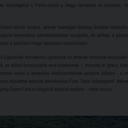
és tisztelgésül a Pálos-atyák a Hegyi templom és kolostor ő
Szent István korára, akinek feleségét Boldog Gizellát tanított
zágunk keresztény elköteleződését szolgálta, és akihez a pálo
hász a bánfalvi Hegyi templom szentmiséin.
vil Egyesület mindenhol igyekszik az értékek felszínre hozásáért 
k, az előző évszázadok erre köteleznek – mondta el Igrecz Kata
ttünk volna a település védőszentjének szobrot állítani - a m
ásos érzülettel készült alkotásokat Födi Tibor fafaragótól. Művei
ang-Szent Farkas tölgyből készült szobra – tette hozzá.