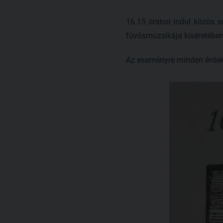
16.15 órakor indul közös sé
fúvósmuzsikája kíséretében
Az eseményre minden érdeklő