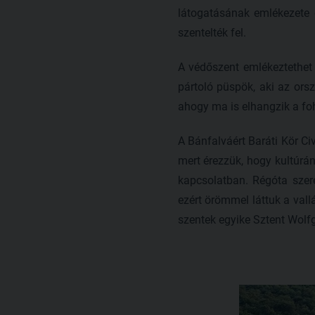
látogatásának emlékezete 
szentelték fel.
A védőszent emlékeztethet 
pártoló püspök, aki az ors
ahogy ma is elhangzik a fo
A Bánfalváért Baráti Kör Ci
mert érezzük, hogy kultúrán
kapcsolatban. Régóta szere
ezért örömmel láttuk a vall
szentek egyike Sztent Wolfg