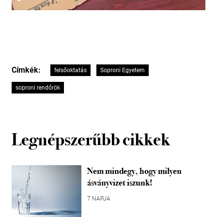
Címkék:
felsőoktatás
Soproni Egyetem
soproni rendőrök
Legnépszerűbb cikkek
Nem mindegy, hogy milyen
ásványvizet iszunk!
7 NAPJA