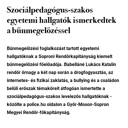
Szociálpedagógus-szakos
egyetemi hallgatók ismerkedtek
a bűnmegelőzéssel
Bűnmegelőzési foglalkozást tartott egyetemi
hallgatóknak a Soproni Rendőrkapitányság kiemelt
bűnmegelőzési főelőadója. Babelláné Lukács Katalin
rendőr őrnagy a két nap során a drogfogyasztás, az
internetes- és fizikai zaklatás, a bullying és a családon
belüli erőszak témaköreit átfogóan ismertette a
szociálpedagógus-szakos levelezős hallgatóknak -
közölte a police.hu oldalon a Győr-Moson-Sopron
Megyei Rendőr-főkapitányság.