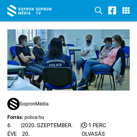
SopronMédia
Forrás:
police.hu
6
|
2020. SZEPTEMBER.
|
1 PERC
ÉVE
20.
OLVASÁS