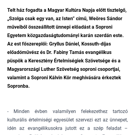
Telt ház fogadta a Magyar Kultúra Napja előtt tisztelgő,
„Szolga csak egy van, az Isten” című, Weöres Sándor
műveiből összeállított ünnepi előadást a Soproni
Egyetem közgazdaságtudományi karán szerdán este.
Az est főszereplői: Gryllus Dániel, Kossuth-díjas
előadóművész és Dr. Fabiny Tamás evangélikus
püspök a Keresztény Értelmiségiek Szövetsége és a
Magyarországi Luther Szövetség soproni csoportjai,
valamint a Soproni Kálvin Kör meghívására érkeztek
Sopronba.
- Minden évben valamilyen felekezethez tartozó
kulturális értelmiségi egyesület szervezi ezt az ünnepet,
idén az evangélikusokra jutott ez a szép feladat –