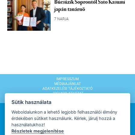
Búcsúzik Soprontól Sato Kasumi
japán tanárnő
7 NAPJA
IMPRESSZUM
MÉDIAAJÁNLAT
ADATKEZELÉSI TÁJÉKOZTATÓ
JOGI NYILATKOZAT
MODERÁLÁSI SZABÁLYZAT
Sütik használata
Weboldalunkon a lehető legjobb felhasználói élmény
érdekében sütiket használunk. Kérlek, járulj hozzá a
használatukhoz!
Részletek megjelenítése
WEBDESIGN