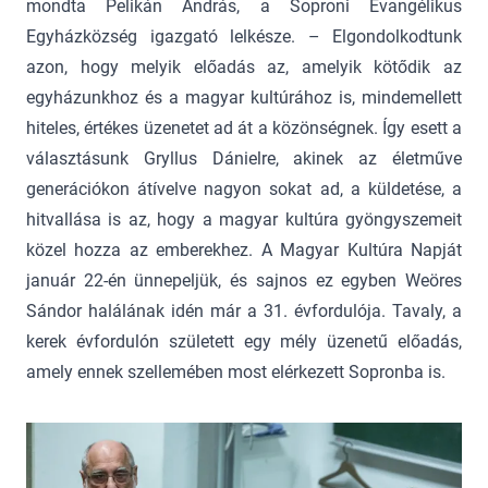
mondta Pelikán András, a Soproni Evangélikus
Egyházközség igazgató lelkésze. – Elgondolkodtunk
azon, hogy melyik előadás az, amelyik kötődik az
egyházunkhoz és a magyar kultúrához is, mindemellett
hiteles, értékes üzenetet ad át a közönségnek. Így esett a
választásunk Gryllus Dánielre, akinek az életműve
generációkon átívelve nagyon sokat ad, a küldetése, a
hitvallása is az, hogy a magyar kultúra gyöngyszemeit
közel hozza az emberekhez. A Magyar Kultúra Napját
január 22-én ünnepeljük, és sajnos ez egyben Weöres
Sándor halálának idén már a 31. évfordulója. Tavaly, a
kerek évfordulón született egy mély üzenetű előadás,
amely ennek szellemében most elérkezett Sopronba is.