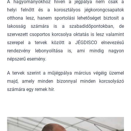
A hagyományokhoz híven a jégpálya nem csak a
helyi felnőtt és a korosztályos jégkorongcsapatok
otthona lesz, hanem sportolási lehetőséget biztosít a
lakosság számára is a szabadidőpontokban, de
szervezett csoportos korcsolya oktatás is lesz valamint
szerepel a tervek között a JÉGDISCO elnevezésű
rendezvény lebonyolítása is, ami mindig nagyon
népszerű esemény.
A tervek szerint a műjégpálya március végéig üzemel
majd, amely minden bizonnyal minden korcsolyázó
számára egy remek hír.