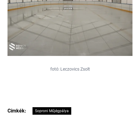
fotó: Leczovics Zsolt
Címkék:
Soproni Műjégpálya