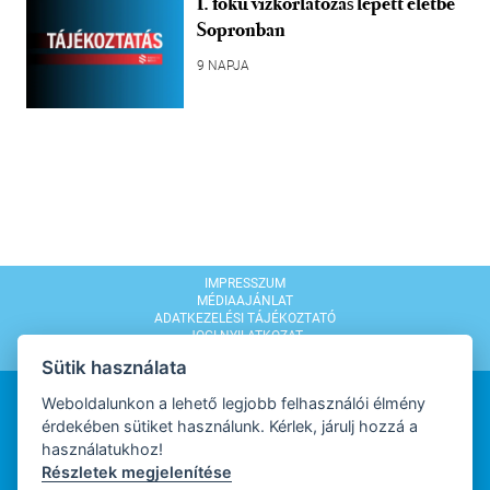
I. fokú vízkorlátozás lépett életbe
Sopronban
9 NAPJA
IMPRESSZUM
MÉDIAAJÁNLAT
ADATKEZELÉSI TÁJÉKOZTATÓ
JOGI NYILATKOZAT
MODERÁLÁSI SZABÁLYZAT
Sütik használata
Weboldalunkon a lehető legjobb felhasználói élmény
érdekében sütiket használunk. Kérlek, járulj hozzá a
használatukhoz!
Részletek megjelenítése
WEBDESIGN