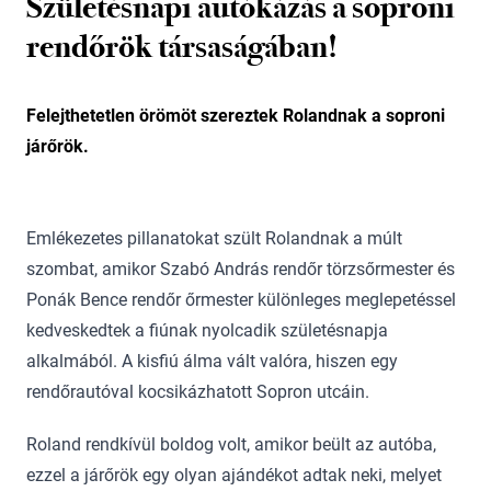
Születésnapi autókázás a soproni
rendőrök társaságában!
Felejthetetlen örömöt szereztek Rolandnak a soproni
járőrök.
Emlékezetes pillanatokat szült Rolandnak a múlt
szombat, amikor Szabó András rendőr törzsőrmester és
Ponák Bence rendőr őrmester különleges meglepetéssel
kedveskedtek a fiúnak nyolcadik születésnapja
alkalmából. A kisfiú álma vált valóra, hiszen egy
rendőrautóval kocsikázhatott Sopron utcáin.
Roland rendkívül boldog volt, amikor beült az autóba,
ezzel a járőrök egy olyan ajándékot adtak neki, melyet