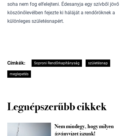
soha nem fog elfelejteni. Édesanyja egy szívből jövő
köszönőlevélben fejezte ki háláját a rendőröknek a
különleges születésnapért.
Címkék:
Soproni Rendőrkapitányság
születésnap
meglepetés
Legnépszerűbb cikkek
Nem mindegy, hogy milyen
ásványvizet iszunk!