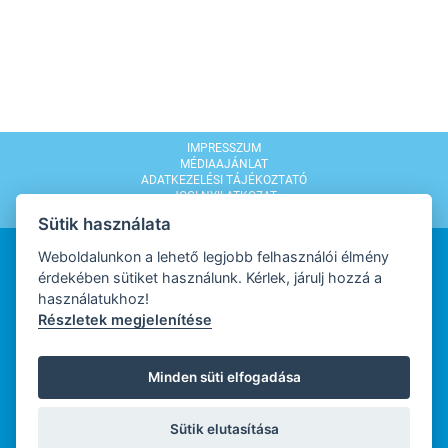
IMPRESSZUM
MÉDIAAJÁNLAT
ADATKEZELÉSI TÁJÉKOZTATÓ
JOGI NYILATKOZAT
MODERÁLÁSI SZABÁLYZAT
Sütik használata
Weboldalunkon a lehető legjobb felhasználói élmény
érdekében sütiket használunk. Kérlek, járulj hozzá a
használatukhoz!
Részletek megjelenítése
WEBDESIGN
Minden süti elfogadása
WEBFEJLESZTŐ
Sütik elutasítása