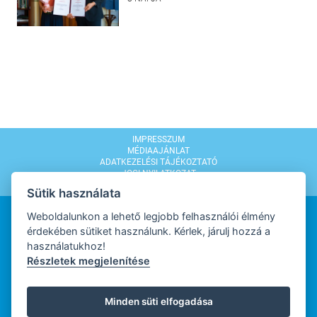
IMPRESSZUM
MÉDIAAJÁNLAT
ADATKEZELÉSI TÁJÉKOZTATÓ
JOGI NYILATKOZAT
MODERÁLÁSI SZABÁLYZAT
Sütik használata
Weboldalunkon a lehető legjobb felhasználói élmény
érdekében sütiket használunk. Kérlek, járulj hozzá a
használatukhoz!
Részletek megjelenítése
WEBDESIGN
Minden süti elfogadása