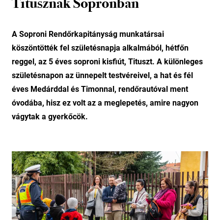
Titusznak Sopronban
A Soproni Rendőrkapitányság munkatársai
köszöntötték fel születésnapja alkalmából, hétfőn
reggel, az 5 éves soproni kisfiút, Tituszt. A különleges
születésnapon az ünnepelt testvéreivel, a hat és fél
éves Medárddal és Timonnal, rendőrautóval ment
óvodába, hisz ez volt az a meglepetés, amire nagyon
vágytak a gyerkőcök.