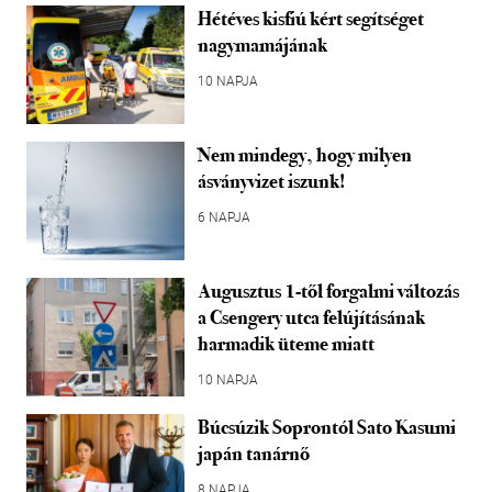
Hétéves kisfiú kért segítséget
nagymamájának
10 NAPJA
Nem mindegy, hogy milyen
ásványvizet iszunk!
6 NAPJA
Augusztus 1-től forgalmi változás
a Csengery utca felújításának
harmadik üteme miatt
10 NAPJA
Búcsúzik Soprontól Sato Kasumi
japán tanárnő
8 NAPJA