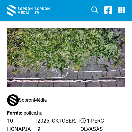
SopronMédia
Forrás:
police.hu
10
|
2025. OKTÓBER.
|
1 PERC
HÓNAPJA
9.
OLVASÁS