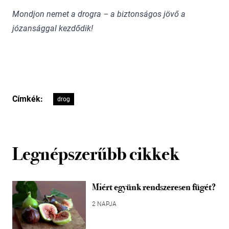
Mondjon nemet a drogra – a biztonságos jövő a
józansággal kezdődik!
Címkék:
drog
Legnépszerűbb cikkek
Miért együnk rendszeresen fügét?
2 NAPJA