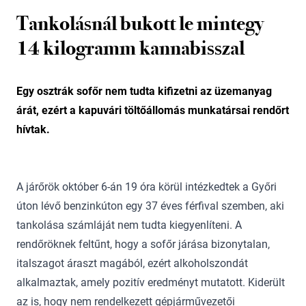
Tankolásnál bukott le mintegy
14 kilogramm kannabisszal
Egy osztrák sofőr nem tudta kifizetni az üzemanyag
árát, ezért a kapuvári töltőállomás munkatársai rendőrt
hívtak.
A járőrök október 6-án 19 óra körül intézkedtek a Győri
úton lévő benzinkúton egy 37 éves férfival szemben, aki
tankolása számláját nem tudta kiegyenlíteni. A
rendőröknek feltűnt, hogy a sofőr járása bizonytalan,
italszagot áraszt magából, ezért alkoholszondát
alkalmaztak, amely pozitív eredményt mutatott. Kiderült
az is, hogy nem rendelkezett gépjárművezetői