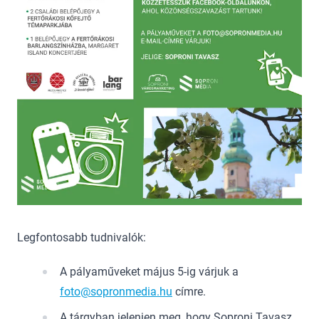
Legfontosabb tudnivalók:
A pályaműveket május 5-ig várjuk a
foto@sopronmedia.hu
címre.
A tárgyban jelenjen meg, hogy Soproni Tavasz,