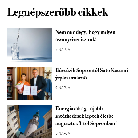
Legnépszerűbb cikkek
Nem mindegy, hogy milyen
ásványvizet iszunk!
7 NAPJA
Búcsúzik Soprontól Sato Kasumi
japán tanárnő
9 NAPJA
Energiaválság - újabb
intézkedések léptek életbe
augusztus 3-tól Sopronban!
5 NAPJA