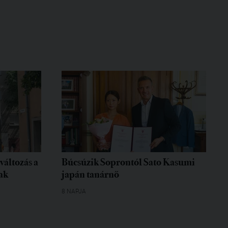
változás a
Búcsúzik Soprontól Sato Kasumi
ak
japán tanárnő
8 NAPJA