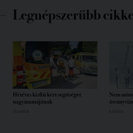
Legnépszerűbb cikk
Hétéves kisfiú kért segítséget
Nem mind
nagymamájának
ásványvize
10 NAPJA
6 NAPJA