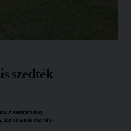
is szedték
hoz. A vasúttársaság
, Sopronban és Csornán -