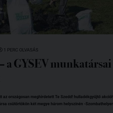
1 PERC OLVASÁS
 – a GYSEV munkatársai 
tt az országosan meghirdetett Te Szedd! hulladékgyűjtő akció
rsa csütörtökön két megye három helyszínén -Szombathelyen