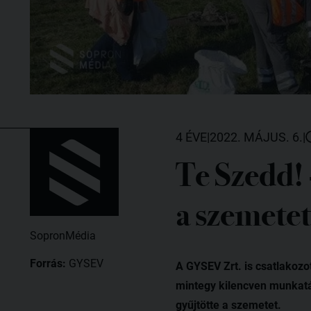
4 ÉVE
|
2022. MÁJUS. 6.
|
Te Szedd!
a szemetet
SopronMédia
Forrás:
GYSEV
A GYSEV Zrt. is csatlakozo
mintegy kilencven munkatá
gyűjtötte a szemetet.