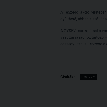
A TeSzedd! akció keretében
gyűjthető, abban elszállíthat
A GYSEV munkatársai a vasút
vasúttársasághoz tartozó Ho
összegyűjteni a TeSzedd ak
Címkék:
GYSEV Zrt.