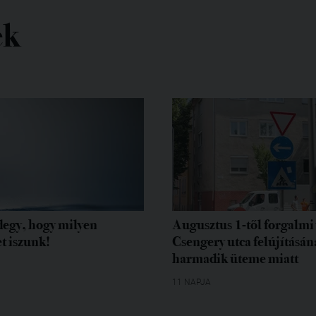
ek
egy, hogy milyen
Augusztus 1-től forgalmi 
t iszunk!
Csengery utca felújításán
harmadik üteme miatt
11 NAPJA