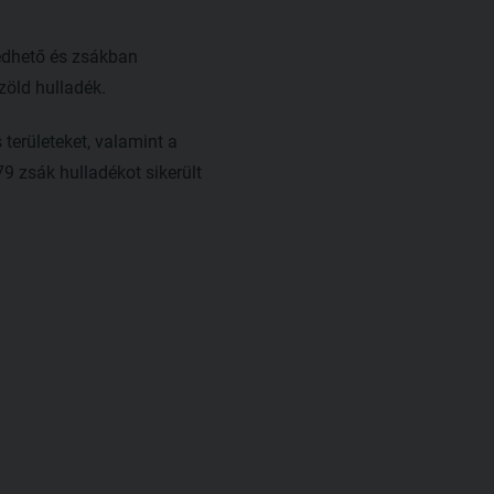
zedhető és zsákban
 zöld hulladék.
területeket, valamint a
9 zsák hulladékot sikerült