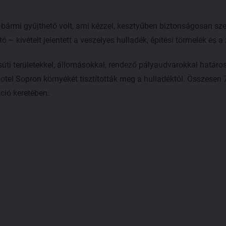
 bármi gyűjthető volt, ami kézzel, kesztyűben biztonságosan s
ó – kivételt jelentett a veszélyes hulladék, építési törmelék és a
i területekkel, állomásokkal, rendező pályaudvarokkal határos 
tel Sopron környékét tisztították meg a hulladéktól. Összesen 7
ció keretében.