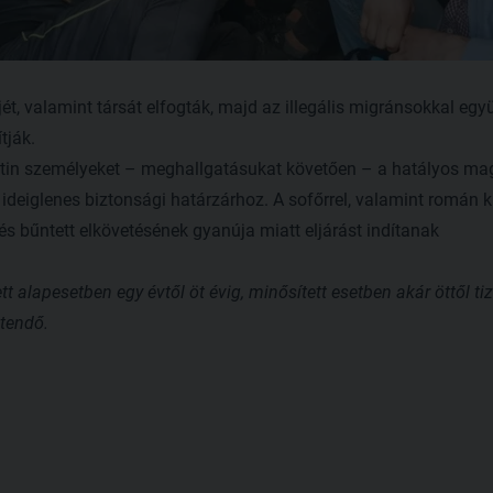
ét, valamint társát elfogták, majd az illegális migránsokkal egy
tják.
esztin személyeket – meghallgatásukat követően – a hatályos m
 ideiglenes biztonsági határzárhoz. A sofőrrel, valamint román 
bűntett elkövetésének gyanúja miatt eljárást indítanak
alapesetben egy évtől öt évig, minősített esetben akár öttől tiz
tendő.