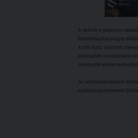
A járőrök a gépkocsi vezetőj
Rendőrkapitányságra előállí
A szír, kurd, valamint pal
értelmében visszakísérik az
nyomozók embercsempészés 
Az embercsempészés bűntett 
szabadságvesztéssel bünte