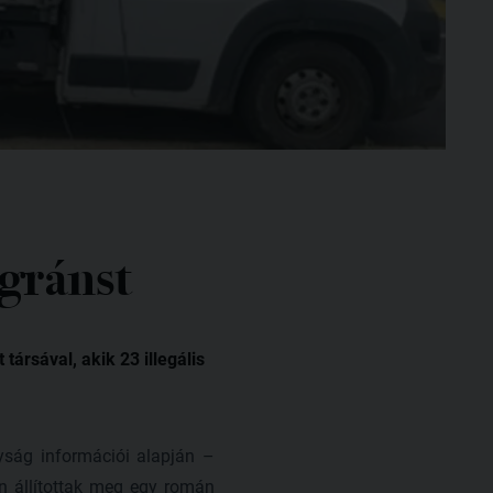
gránst
ársával, akik 23 illegális
ság információi alapján –
n állítottak meg egy román