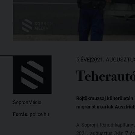
5 ÉVE
|
2021. AUGUSZTUS
Teherautó
Röjtökmuzsaj külterületén i
SopronMédia
migránst akartak Ausztriába
Forrás:
police.hu
A Soproni Rendőrkapitány
2021. augusztus 3-án 7 ór