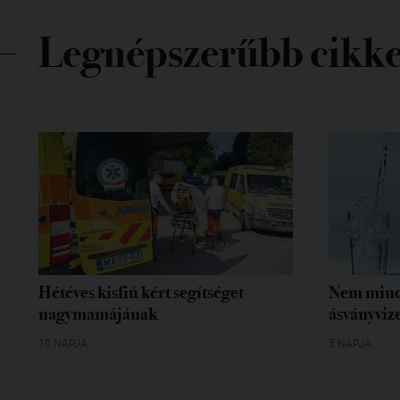
Legnépszerűbb cikk
Hétéves kisfiú kért segítséget
Nem mind
nagymamájának
ásványvize
10 NAPJA
5 NAPJA