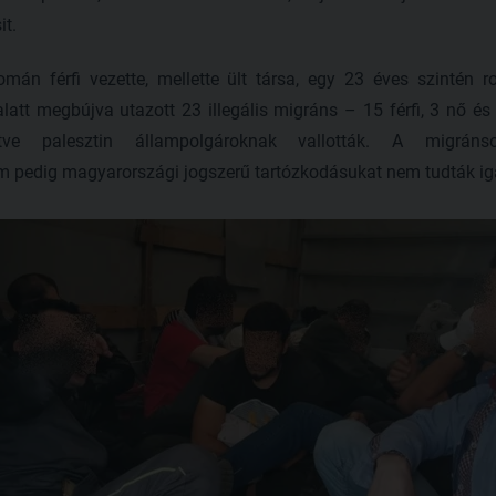
t.
mán férfi vezette, mellette ült társa, egy 23 éves szintén 
att megbújva utazott 23 illegális migráns – 15 férfi, 3 nő 
letve palesztin állampolgároknak vallották. A migrá
 pedig magyarországi jogszerű tartózkodásukat nem tudták iga