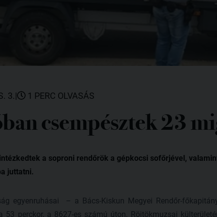
. 3.
|
1 PERC OLVASÁS
ban csempésztek 23 mi
ntézkedtek a soproni rendőrök a gépkocsi sofőrjével, valamint t
 juttatni.
ság egyenruhásai – a Bács-Kiskun Megyei Rendőr-főkapitány
a 53 perckor, a 8627-es számú úton, Röjtökmuzsaj külterületé