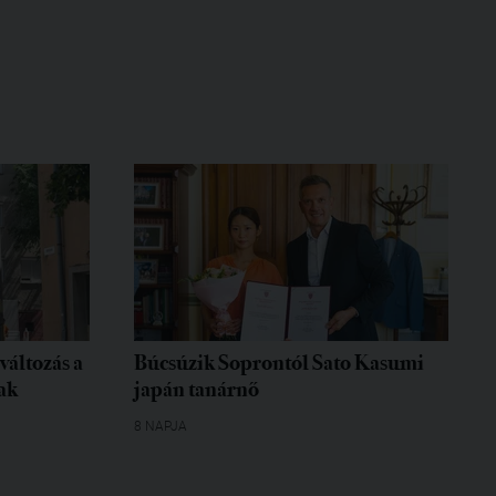
változás a
Búcsúzik Soprontól Sato Kasumi
ak
japán tanárnő
8 NAPJA