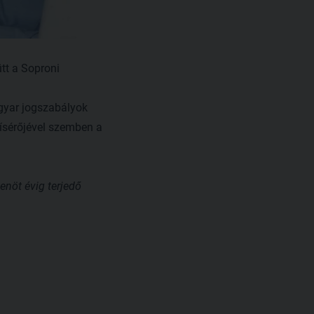
ütt a Soproni
agyar jogszabályok
kísérőjével szemben a
enöt évig terjedő