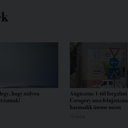
ek
egy, hogy milyen
Augusztus 1-től forgalmi 
t iszunk!
Csengery utca felújításán
harmadik üteme miatt
10 NAPJA