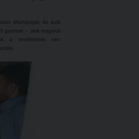
román állampolgár. Az autó
és 5 gyermek – akik magukat
nsok a rendőröknek sem
zolni.