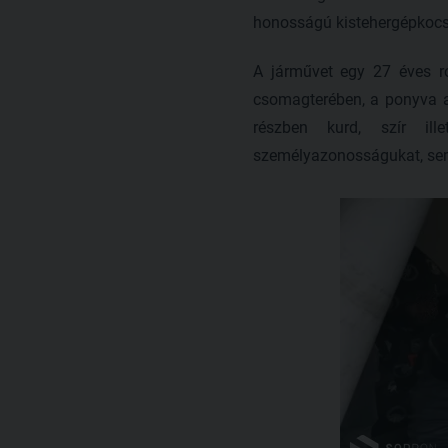
honosságú kistehergépkocsi
A járművet egy 27 éves ro
csomagterében, a ponyva al
részben kurd, szír il
személyazonosságukat, sem