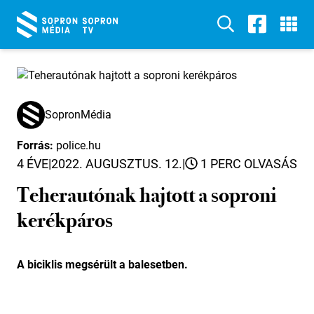
SopronMédia
Forrás:
police.hu
4 ÉVE
|
2022. AUGUSZTUS. 12.
|
1 PERC OLVASÁS
Teherautónak hajtott a soproni
kerékpáros
A biciklis megsérült a balesetben.