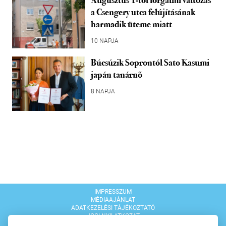
Augusztus 1-től forgalmi változás
a Csengery utca felújításának
harmadik üteme miatt
10 NAPJA
Búcsúzik Soprontól Sato Kasumi
japán tanárnő
8 NAPJA
IMPRESSZUM
MÉDIAAJÁNLAT
ADATKEZELÉSI TÁJÉKOZTATÓ
JOGI NYILATKOZAT
MODERÁLÁSI SZABÁLYZAT