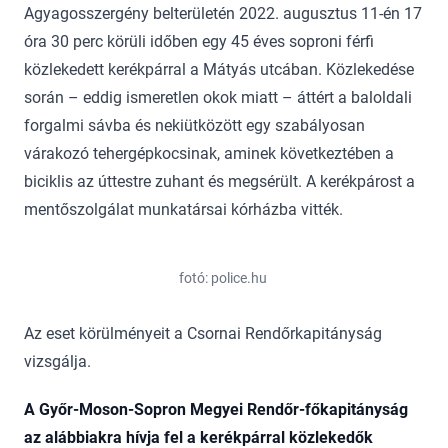
Agyagosszergény belterületén 2022. augusztus 11-én 17
óra 30 perc körüli időben egy 45 éves soproni férfi
közlekedett kerékpárral a Mátyás utcában. Közlekedése
során – eddig ismeretlen okok miatt – áttért a baloldali
forgalmi sávba és nekiütközött egy szabályosan
várakozó tehergépkocsinak, aminek következtében a
biciklis az úttestre zuhant és megsérült. A kerékpárost a
mentőszolgálat munkatársai kórházba vitték.
fotó: police.hu
Az eset körülményeit a Csornai Rendőrkapitányság
vizsgálja.
A Győr-Moson-Sopron Megyei Rendőr-főkapitányság
az alábbiakra hívja fel a kerékpárral közlekedők