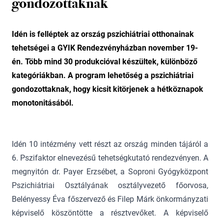
gondozottaknak
Idén is felléptek az ország pszichiátriai otthonainak
tehetségei a GYIK Rendezvényházban november 19-
én. Több mind 30 produkcióval készültek, különböző
kategóriákban. A program lehetőség a pszichiátriai
gondozottaknak, hogy kicsit kitörjenek a hétköznapok
monotonitásából.
Idén 10 intézmény vett részt az ország minden tájáról a
6. Pszifaktor elnevezésű tehetségkutató rendezvényen. A
megnyitón dr. Payer Erzsébet, a Soproni Gyógyközpont
Pszichiátriai Osztályának osztályvezető főorvosa,
Belényessy Éva főszervező és Filep Márk önkormányzati
képviselő köszöntötte a résztvevőket. A képviselő