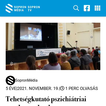
SopronMédia
5 ÉVE
|
2021. NOVEMBER. 19.
|
1 PERC OLVASÁS
Tehetségkutató pszichiátriai