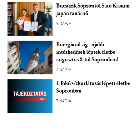
Búcsúzik Soprontól Sato Kasumi
japán tanárnő
9 NAPJA
Energiaválság - újabb
intézkedések léptek életbe
augusztus 3-tól Sopronban!
5 NAPJA
I. fokú vízkorlátozás lépett életbe
Sopronban
7 NAPJA