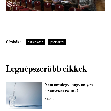
Címkék:
pszichiátria
pszi-faktor
Legnépszerűbb cikkek
Nem mindegy, hogy milyen
ásványvizet iszunk!
6 NAPJA