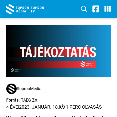
SopronMédia
Forrás:
TAEG Zrt.
4 ÉVE
|
2023. JANUÁR. 18.
|
1 PERC OLVASÁS