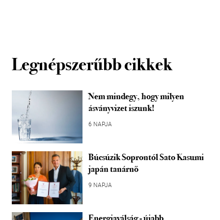
Legnépszerűbb cikkek
Nem mindegy, hogy milyen
ásványvizet iszunk!
6 NAPJA
Búcsúzik Soprontól Sato Kasumi
japán tanárnő
9 NAPJA
Energiaválság - újabb