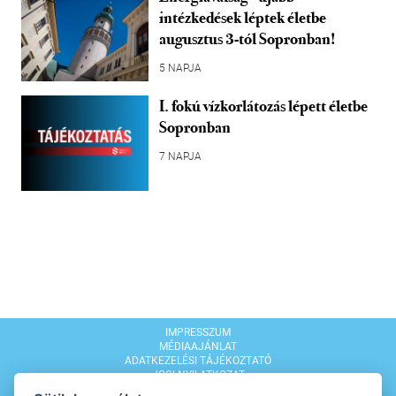
intézkedések léptek életbe
augusztus 3-tól Sopronban!
5 NAPJA
I. fokú vízkorlátozás lépett életbe
Sopronban
7 NAPJA
IMPRESSZUM
MÉDIAAJÁNLAT
ADATKEZELÉSI TÁJÉKOZTATÓ
JOGI NYILATKOZAT
MODERÁLÁSI SZABÁLYZAT