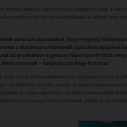
már érdemes étkezési naplóval érkezni, feljegyezni, hogy a kis
rcukornaplóban rögzített vércukorértékekkel, és látható, hogy me
.
ánk során azt tapasztaljuk, hogy rengeteg félinformáci
terneten a diabéteszes kismamák táplálásterápiájával k
nak az anyukákban a gyakran felesleges és túlzó megszo
diétás tanácsok – hangsúlyozta Nagy Krisztina.
 hogy csak a szénhidrátbevitelre kell odafigyelni, azt minél jobb
z. Az étrendnek optimális energia- és tápanyagtartalmúnak kell
égleteit és a baba egészséges fejlődése szempontjából létfon
ltétlenül a mennyiségre kell fókuszálnunk, inkább annak minős