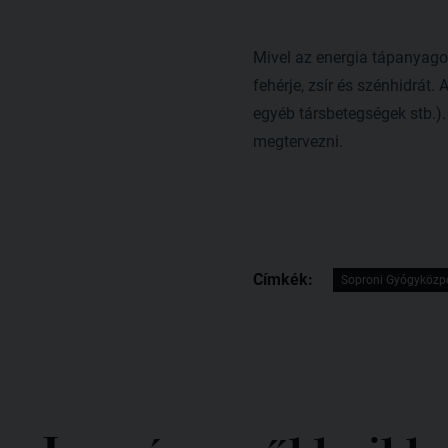
Mivel az energia tápanyagok
fehérje, zsír és szénhidrát.
egyéb társbetegségek stb.).
megtervezni.
Címkék:
Soproni Gyógyközp