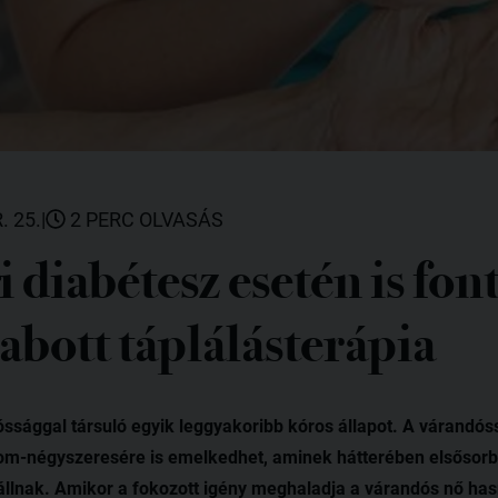
. 25.
|
2 PERC OLVASÁS
 diabétesz esetén is font
abott táplálásterápia
sággal társuló egyik leggyakoribb kóros állapot. A várandóss
rom-négyszeresére is emelkedhet, aminek hátterében elsősorb
állnak. Amikor a fokozott igény meghaladja a várandós nő ha