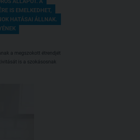
OS ÁLLAPOT. A 
E IS EMELKEDHET, 
K HATÁSAI ÁLLNAK. 
ÉNEK 
ának a megszokott étrendjét
tivitását is a szokásosnak