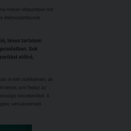
mama milyen időpontban mit
ly élelmiszertípusok
ó, téves tartalom
apcsolatban. Sok
rítást előíró,
an le kell csökkenteni, de
 lennie, ami fedezi az
tosságú összetevőket. A
égére, vércukoremelő