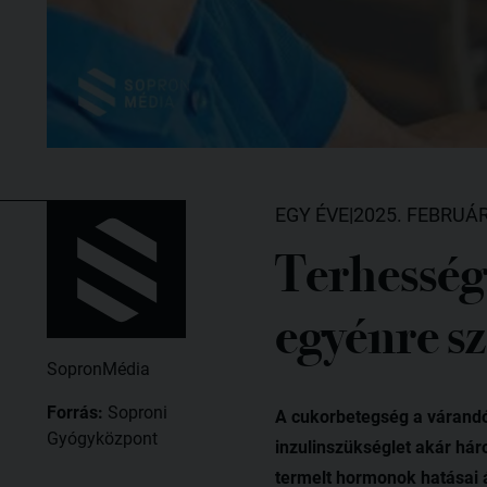
EGY ÉVE
|
2025. FEBRUÁR
Terhességi
egyénre sz
SopronMédia
Forrás:
Soproni
A cukorbetegség a várandós
Gyógyközpont
inzulinszükséglet akár há
termelt hormonok hatásai 