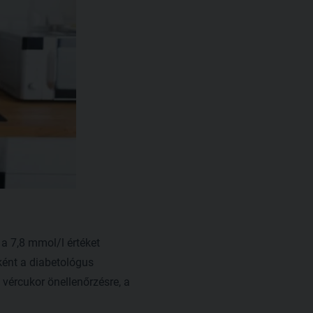
 a 7,8 mmol/l értéket
ént a diabetológus
a vércukor önellenőrzésre, a