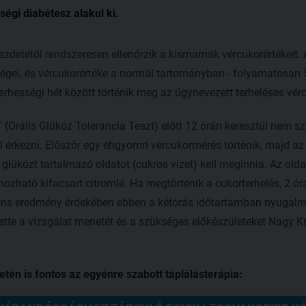
ségi diabétesz alakul ki.
zdetétől rendszeresen ellenőrzik a kismamák vércukorértékeit
gei, és vércukorértéke a normál tartományban - folyamatosan 5,
terhességi hét között történik meg az úgynevezett terheléses vér
(Orális Glükóz Tolerancia Teszt) előtt 12 órán keresztül nem sz
l érkezni. Először egy éhgyomri vércukormérés történik, majd a
lükózt tartalmazó oldatot (cukros vizet) kell meginnia. Az old
zható kifacsart citromlé. Ha megtörténik a cukorterhelés, 2 óra 
eváns eredmény érdekében ebben a kétórás időtartamban nyugalmi
tette a vizsgálat menetét és a szükséges előkészületeket Nagy K
tén is fontos az egyénre szabott táplálásterápia: