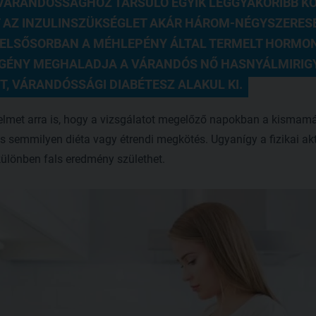
VÁRANDÓSSÁGHOZ TÁRSULÓ EGYIK LEGGYAKORIBB KÓR
AZ INZULINSZÜKSÉGLET AKÁR HÁROM-NÉGYSZERESÉR
ELSŐSORBAN A MÉHLEPÉNY ÁLTAL TERMELT HORMONO
IGÉNY MEGHALADJA A VÁRANDÓS NŐ HASNYÁLMIRIGY
, VÁRANDÓSSÁGI DIABÉTESZ ALAKUL KI.
yelmet arra is, hogy a vizsgálatot megelőző napokban a kismam
s semmilyen diéta vagy étrendi megkötés. Ugyanígy a fizikai ak
különben fals eredmény születhet.