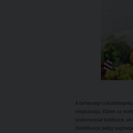
A terhességi cukorbetegség k
meghaladja. Ebben az esetb
szakorvossal találkozik, aki
dietetikusok pedig segítség