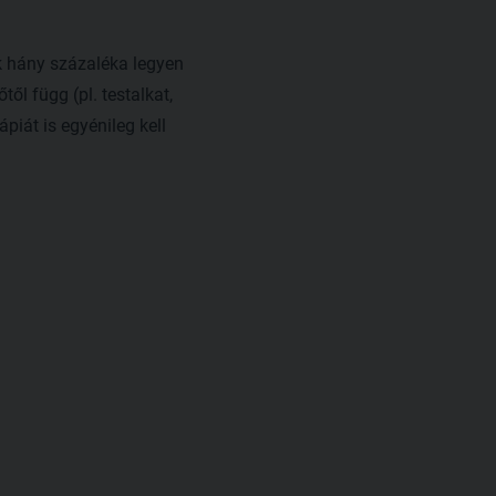
ak hány százaléka legyen
ől függ (pl. testalkat,
piát is egyénileg kell