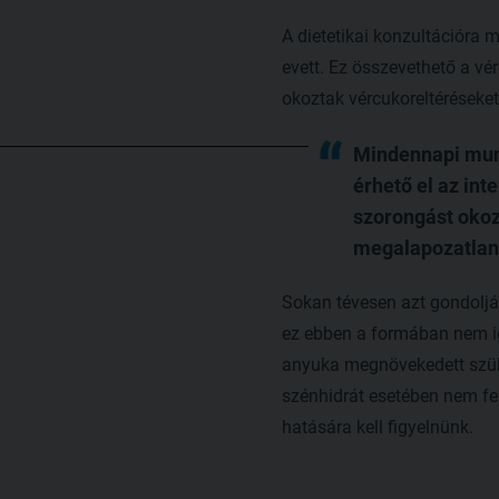
A dietetikai konzultációra 
evett. Ez összevethető a vé
okoztak vércukoreltéréseket
Mindennapi munk
érhető el az in
szorongást okoz
megalapozatlan 
Sokan tévesen azt gondolják,
ez ebben a formában nem iga
anyuka megnövekedett szüks
szénhidrát esetében nem fe
hatására kell figyelnünk.