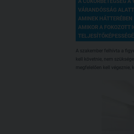
A CUKORBETEGSÉG A 
VÁRANDÓSSÁG ALATT 
AMINEK HÁTTERÉBEN 
AMIKOR A FOKOZOTT 
TELJESÍTŐKÉPESSÉGÉT
A szakember felhívta a fig
kell követnie, nem szüksége
megfelelően kell végeznie, 