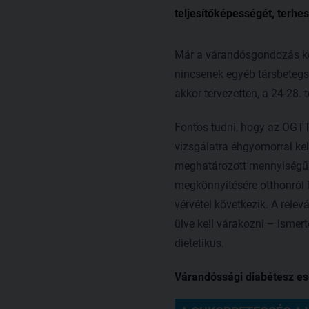
teljesítőképességét, terhes
Már a várandósgondozás ke
nincsenek egyéb társbetegsé
akkor tervezetten, a 24-28. 
Fontos tudni, hogy az OGTT 
vizsgálatra éhgyomorral kel
meghatározott mennyiségű g
megkönnyítésére otthonról ho
vérvétel következik. A rel
ülve kell várakozni – ismer
dietetikus.
Várandóssági diabétesz ese