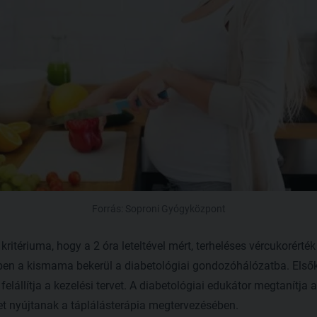
Forrás: Soproni Gyógyközpont
ritériuma, hogy a 2 óra leteltével mért, terheléses vércukorérték
en a kismama bekerül a diabetológiai gondozóhálózatba. Elsők
 felállítja a kezelési tervet. A diabetológiai edukátor megtanítja 
et nyújtanak a táplálásterápia megtervezésében.