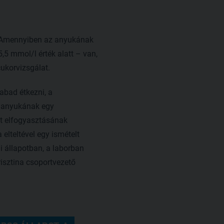
. Amennyiben az anyukának
5 mmol/l érték alatt – van,
cukorvizsgálat.
abad étkezni, a
z anyukának egy
at elfogyasztásának
elteltével egy ismételt
 állapotban, a laborban
risztina csoportvezető