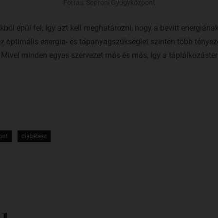
Forrás: Soproni Gyógyközpont
ból épül fel, így azt kell meghatározni, hogy a bevitt energián
 Az optimális energia- és tápanyagszükséglet szintén több tényezőt
 Mivel minden egyes szervezet más és más, így a táplálkozásterá
ont
diabétesz