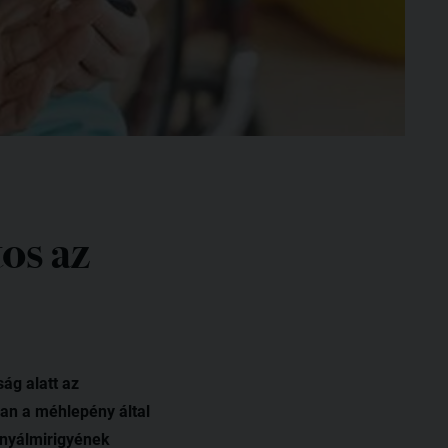
os az
ág alatt az
an a méhlepény által
snyálmirigyének