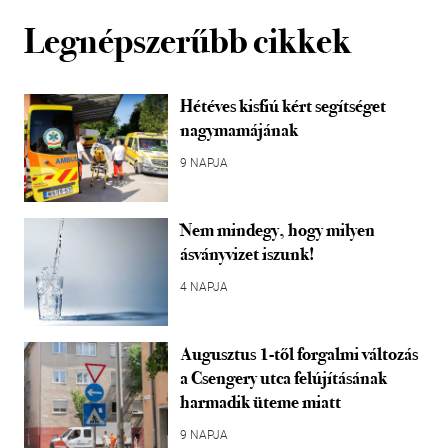
Legnépszerűbb cikkek
Hétéves kisfiú kért segítséget
nagymamájának
9 NAPJA
Nem mindegy, hogy milyen
ásványvizet iszunk!
4 NAPJA
Augusztus 1-től forgalmi változás
a Csengery utca felújításának
harmadik üteme miatt
9 NAPJA