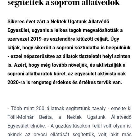
segítettek a soproni állatvédők
Sikeres évet zárt a Nektek Ugatunk Állatvédő
Egyesület, ugyanis a lelkes tagok megvalósították a
szervezet 2019-es esztendőre kitűzött céljait. Úgy
látják, hogy sikerült a soproni köztudatba is beépülniük
- ezzel népszerűsítve az állatok tiszteletét helyi szinten
is. Azért, hogy még tovább növeljék, és aktivizálják a
soproni állatbarátok körét, az egyesület aktivistáinak
2020-ra is rengeteg érdekes és értékes tervük van.
- Több mint 200 állatnak segítettünk tavaly - emelte ki
Tölli-Molnár Beáta, a Nektek Ugatunk Állatvédő
Egyesület elnöke. - A gazdásításokon felül volt olyan is,
akinek az orvosi ellátását segítettük, volt, akit más