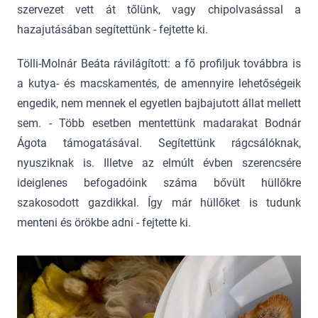
szervezet vett át tőlünk, vagy chipolvasással a
hazajutásában segítettünk - fejtette ki.
Tölli-Molnár Beáta rávilágított: a fő profiljuk továbbra is
a kutya- és macskamentés, de amennyire lehetőségeik
engedik, nem mennek el egyetlen bajbajutott állat mellett
sem. - Több esetben mentettünk madarakat Bodnár
Ágota támogatásával. Segítettünk rágcsálóknak,
nyusziknak is. Illetve az elmúlt évben szerencsére
ideiglenes befogadóink száma bővült hüllőkre
szakosodott gazdikkal. Így már hüllőket is tudunk
menteni és örökbe adni - fejtette ki.