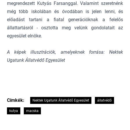
megrendezett Kutyás Farsanggal. Valamint szeretnénk
még több iskolában és óvodában is jelen lenni, és
előadást tartani a fiatal generációknak a felelős
állattartásról - osztotta meg velünk gondolatait az
egyesület elnöke.
A képek illusztrációk, amelyeknek forrása: Nektek
Ugatunk Állatvédő Egyesület
Címkék:
Nektek Ugatunk Állatvédő Egyesület
állatvédő
kutya
macska