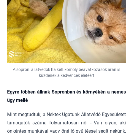
A soproni állatvédők ha kell, komoly beavatkozások árán is
küzdenek a kedvencek életéért
Egyre többen állnak Sopronban és környékén a nemes
ügy mellé
Mint megtudtuk, a Nektek Ugatunk Állatvédő Egyesületet
támogatók száma folyamatosan nő. - Van olyan, aki
önkéntes munkával vagy önálló gyűjtéssel segít nekünk,