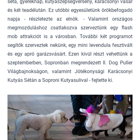
séta, gyereknap, kutyaszépségverseny, karácsonyi vásár
és két teadélután. Ez utóbbi egyesületünk örökbefogadó
napja - részletezte az elnök. - Valamint országos
megmozduláshoz csatlakozva szerveztünk egy flash
mob attrakciót is a városban. További két programot
segítők szerveztek nekünk, egy mini levendula fesztivált
és egy apró garázsvásárt. Ezen kívül részt vehettünk a
szeptemberben, Sopronban megrendezett II. Dog Puller
Világbajnokságon, valamint Jótékonysági Karácsonyi
Kutyás Sétán a Soproni Kutyasulival - fejtette ki.