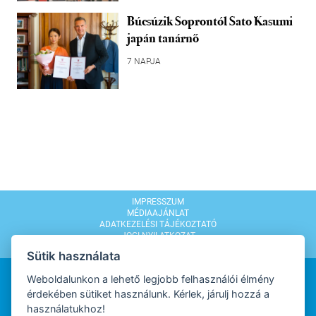
Búcsúzik Soprontól Sato Kasumi
japán tanárnő
7 NAPJA
IMPRESSZUM
MÉDIAAJÁNLAT
ADATKEZELÉSI TÁJÉKOZTATÓ
JOGI NYILATKOZAT
MODERÁLÁSI SZABÁLYZAT
Sütik használata
Weboldalunkon a lehető legjobb felhasználói élmény
érdekében sütiket használunk. Kérlek, járulj hozzá a
használatukhoz!