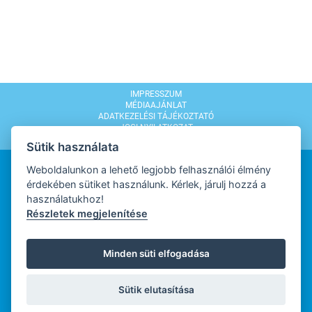
IMPRESSZUM
MÉDIAAJÁNLAT
ADATKEZELÉSI TÁJÉKOZTATÓ
JOGI NYILATKOZAT
MODERÁLÁSI SZABÁLYZAT
Sütik használata
Weboldalunkon a lehető legjobb felhasználói élmény
érdekében sütiket használunk. Kérlek, járulj hozzá a
használatukhoz!
Részletek megjelenítése
WEBDESIGN
Minden süti elfogadása
WEBFEJLESZTŐ
Sütik elutasítása