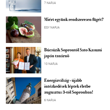
7 NAPJA
Miért együnk rendszeresen fügét?
EGY NAPJA
Búcsúzik Soprontól Sato Kasumi
japán tanárnő
10 NAPJA
Energiaválság - újabb
intézkedések léptek életbe
augusztus 3-tól Sopronban!
6 NAPJA