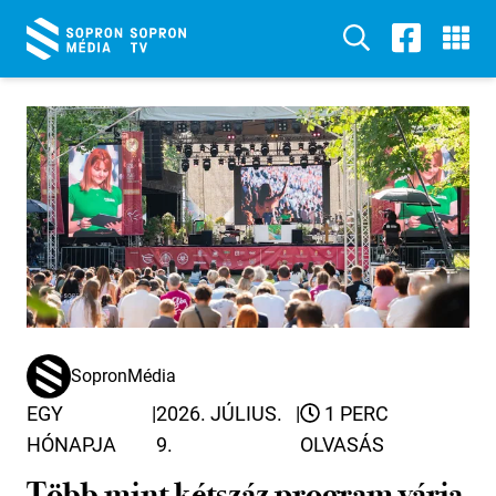
SopronMédia
EGY
|
2026. JÚLIUS.
|
1 PERC
HÓNAPJA
9.
OLVASÁS
Több mint kétszáz program várja