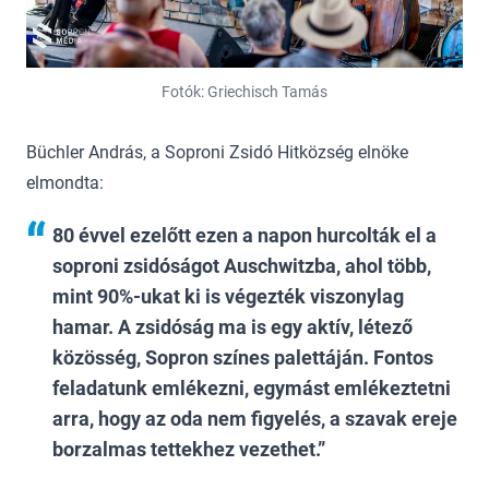
Fotók: Griechisch Tamás
Büchler András, a Soproni Zsidó Hitközség elnöke
elmondta:
80 évvel ezelőtt ezen a napon hurcolták el a
soproni zsidóságot Auschwitzba, ahol több,
mint 90%-ukat ki is végezték viszonylag
hamar. A zsidóság ma is egy aktív, létező
közösség, Sopron színes palettáján. Fontos
feladatunk emlékezni, egymást emlékeztetni
arra, hogy az oda nem figyelés, a szavak ereje
borzalmas tettekhez vezethet.