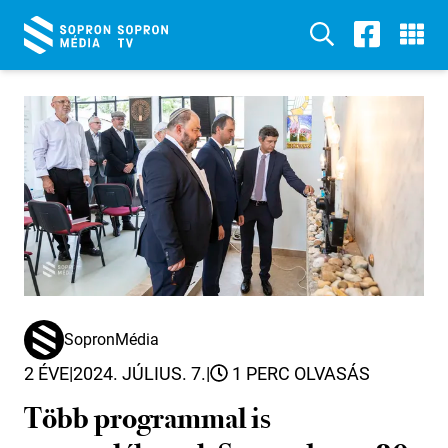
SopronMédia
2 ÉVE
|
2024. JÚLIUS. 7.
|
1 PERC OLVASÁS
Több programmal is