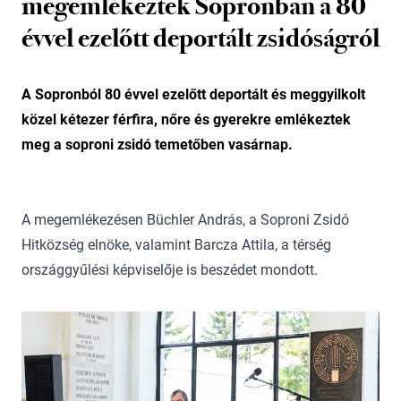
megemlékeztek Sopronban a 80
évvel ezelőtt deportált zsidóságról
A Sopronból 80 évvel ezelőtt deportált és meggyilkolt
közel kétezer férfira, nőre és gyerekre emlékeztek
meg a soproni zsidó temetőben vasárnap.
A megemlékezésen Büchler András, a Soproni Zsidó
Hitközség elnöke, valamint Barcza Attila, a térség
országgyűlési képviselője is beszédet mondott.