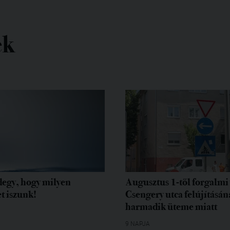
ek
egy, hogy milyen
Augusztus 1-től forgalmi 
t iszunk!
Csengery utca felújításán
harmadik üteme miatt
9 NAPJA