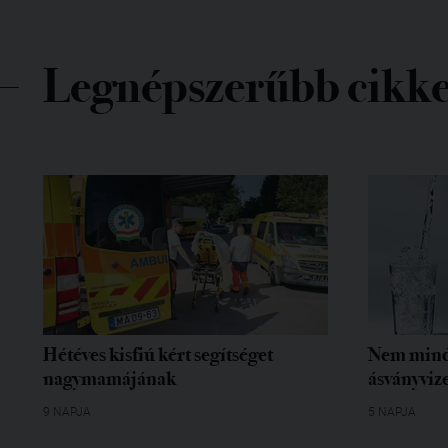
Legnépszerűbb cikk
Hétéves kisfiú kért segítséget
Nem mind
nagymamájának
ásványvize
9 NAPJA
5 NAPJA