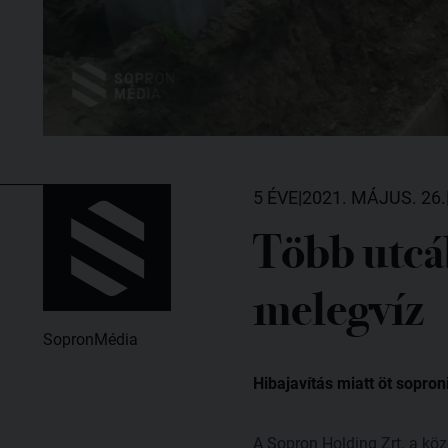
5 ÉVE
|
2021. MÁJUS. 26.
Több utcá
melegvíz
SopronMédia
Hibajavítás miatt öt sopro
A Sopron Holding Zrt. a köz