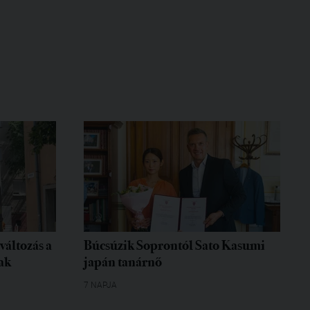
változás a
Búcsúzik Soprontól Sato Kasumi
ak
japán tanárnő
7 NAPJA