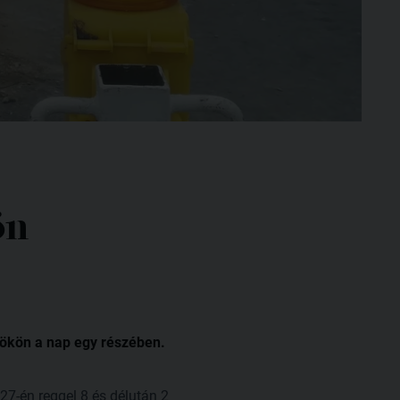
ön
tökön a nap egy részében.
27-én reggel 8 és délután 2