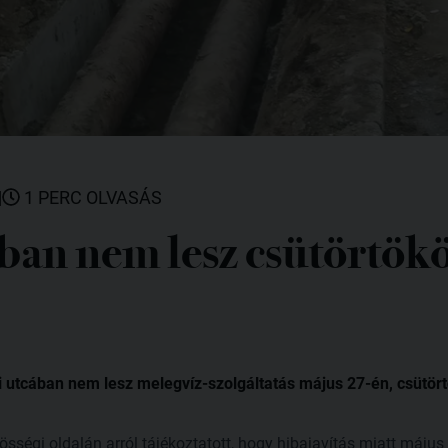
|
1 PERC OLVASÁS
ban nem lesz csütörtök
ni utcában nem lesz melegvíz-szolgáltatás május 27-én, csütör
össégi oldalán arról tájékoztatott, hogy hibajavítás miatt május 