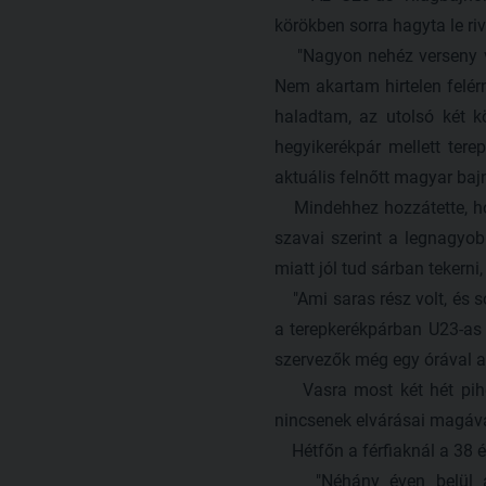
körökben sorra hagyta le ri
"Nagyon nehéz verseny vol
Nem akartam hirtelen felér
haladtam, az utolsó két kö
hegyikerékpár mellett ter
aktuális felnőtt magyar baj
Mindehhez hozzátette, hogy
szavai szerint a legnagyob
miatt jól tud sárban tekerni
"Ami saras rész volt, és so
a terepkerékpárban U23-as 
szervezők még egy órával a v
Vasra most két hét pihen
nincsenek elvárásai magáva
Hétfőn a férfiaknál a 38 év
"Néhány éven belül a ke