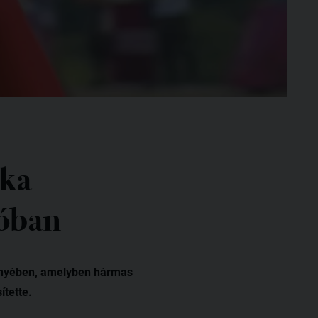
nka
óban
senyében, amelyben hármas
ítette.