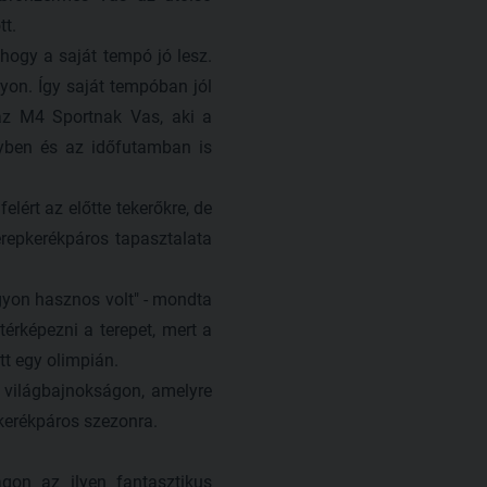
tt.
ogy a saját tempó jó lesz.
yon. Így saját tempóban jól
a az M4 Sportnak Vas, aki a
nyben és az időfutamban is
ért az előtte tekerőkre, de
erepkerékpáros tapasztalata
agyon hasznos volt" - mondta
érképezni a terepet, mert a
tt egy olimpián.
világbajnokságon, amelyre
kerékpáros szezonra.
on az ilyen fantasztikus