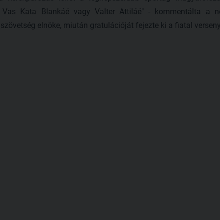
nt Vas Kata Blankáé vagy Valter Attiláé" - kommentálta a n
szövetség elnöke, miután gratulációját fejezte ki a fiatal versen