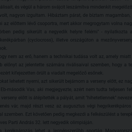
válisait, és végül a három svájcit leszámítva mindenkit megelőzö
t, nagyon izgultam. Hibáztam párat, de bíztam magamban, h
ni az előttem lévő csoportra, mert akkor megrogytam volna nag
rben pedig sikerült a negyedik helyre felérni" - nyilatkozt
epkerékpárban (cyclocross), illetve országúton a mezőnyverse
nok.
 nem az erő, hanem a technikai tudása volt az, amely miatt fel
b előnyt az jelentette számára riválisaival szemben, hogy a t
, ezért kifejezetten örült a viadalt megelőző esőnek.
kat lehetett nyerni, azt sikerült bejárnom a verseny előtt, ez n
Eb-második Vas, aki megjegyezte, azért nem tudta teljesen felt
erseny előtt is átépítették a pályát, amit "hihetetlennek" neveze
és vár, majd részt vesz az augusztus végi hegyikerékpáros 
l szemben. Ezt követően pedig megkezdi a felkészülést a terep
es Parti András 32. lett negyedik olimpiáján.
rékpározás lehet a legnépszerűbb sportág Magyarország