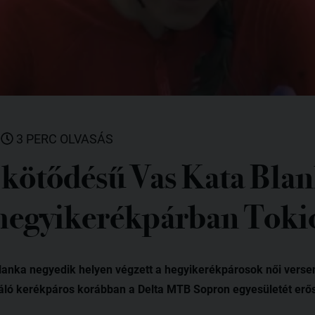
|
3 PERC OLVASÁS
 kötődésű Vas Kata Bla
hegyikerékpárban Toki
lanka negyedik helyen végzett a hegyikerékpárosok női ver
kiváló kerékpáros korábban a Delta MTB Sopron egyesületét erős