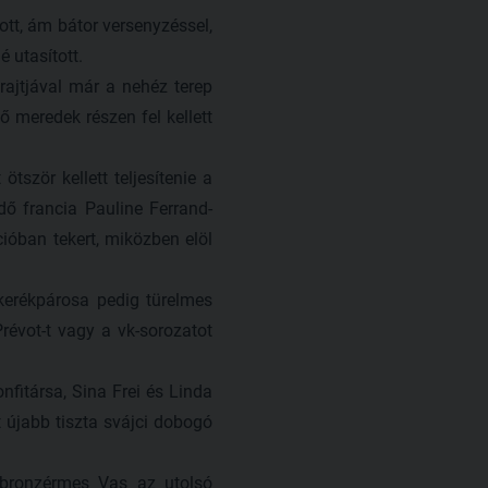
ott, ám bátor versenyzéssel,
é utasított.
rajtjával már a nehéz terep
ő meredek részen fel kellett
ször kellett teljesítenie a
dő francia Pauline Ferrand-
ióban tekert, miközben elöl
rékpárosa pedig türelmes
révot-t vagy a vk-sorozatot
nfitársa, Sina Frei és Linda
 újabb tiszta svájci dobogó
bronzérmes Vas az utolsó