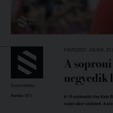
5 ÉVE
|
2021. JÚLIUS. 27.
A soproni
negyedik 
SopronMédia
Forrás:
MTI
A 19 esztendős Vas Kata B
svájci siker született. A 