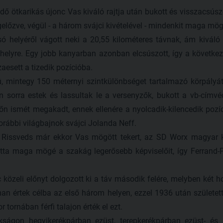
 ötkarikás újonc Vas kiváló rajtja után bukott és visszacsúsz
előzve, végül - a három svájci kivételével - mindenkit maga mög
 helyéről vágott neki a 20,55 kilométeres távnak, ám kiváló 
 helyre. Egy jobb kanyarban azonban elcsúszott, így a következ
zaesett a tizedik pozícióba.
integy 150 méternyi szintkülönbséget tartalmazó körpályát öt
 sorra estek és lassultak le a versenyzők, bukott a vb-címvé
őn ismét megakadt, ennek ellenére a nyolcadik-kilencedik pozíc
korábbi világbajnok svájci Jolanda Neff.
ssveds már ekkor Vas mögött tekert, az SD Worx magyar ke
otta maga mögé a szakág legerősebb képviselőit, így Ferrand-P
zeli előnyt dolgozott ki a táv második felére, melyben két ho
an értek célba az első három helyen, ezzel 1936 után született
 tornában férfi talajon érték el ezt.
gon hegyikerékpárban ezüst, terepkerékpárban ezüst- és 