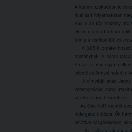
A három szakágban jeleskedő
riválisait folyamatosan meg
Vas a 38 fős mezőny utolsó
elején előretört a harmadik
tolnia a kerékpárját, és viss
A 3,85 kilométer hosszú, m
mezőnynek. A sáros talajon
Prévot is. Vas egy emelked
jelentős előnnyel haladt a 
A címvédő svéd Jenny Ri
versenyzéssel sorra utasít
vezető Loana Lecomte-ot.
Az élen Neff másfél perc kö
Indergand üldözte. Ők hárm
az ötkarikás játékokon, akkor
Az U23-as világbajnoksá