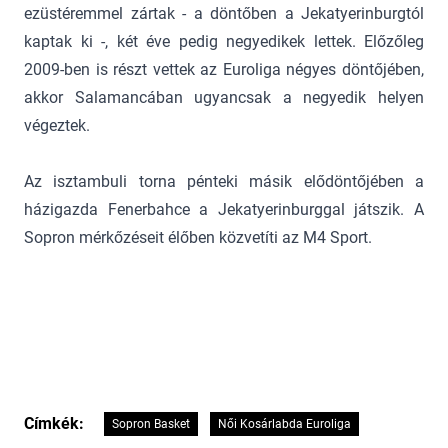
ezüstéremmel zártak - a döntőben a Jekatyerinburgtól
kaptak ki -, két éve pedig negyedikek lettek. Előzőleg
2009-ben is részt vettek az Euroliga négyes döntőjében,
akkor Salamancában ugyancsak a negyedik helyen
végeztek.
Az isztambuli torna pénteki másik elődöntőjében a
házigazda Fenerbahce a Jekatyerinburggal játszik. A
Sopron mérkőzéseit élőben közvetíti az M4 Sport.
Címkék:
Sopron Basket
Női Kosárlabda Euroliga