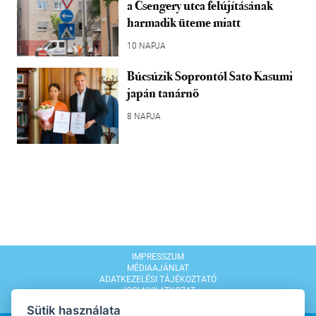
a Csengery utca felújításának
harmadik üteme miatt
10 NAPJA
Búcsúzik Soprontól Sato Kasumi
japán tanárnő
8 NAPJA
IMPRESSZUM
MÉDIAAJÁNLAT
ADATKEZELÉSI TÁJÉKOZTATÓ
JOGI NYILATKOZAT
MODERÁLÁSI SZABÁLYZAT
Sütik használata