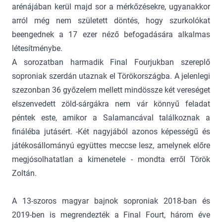
arénájában kerül majd sor a mérkőzésekre, ugyanakkor
arról még nem született döntés, hogy szurkolókat
beengednek a 17 ezer néző befogadására alkalmas
létesítménybe.
A sorozatban harmadik Final Fourjukban szereplő
soproniak szerdán utaznak el Törökországba. A jelenlegi
szezonban 36 győzelem mellett mindössze két vereséget
elszenvedett zöld-sárgákra nem vár könnyű feladat
péntek este, amikor a Salamancával találkoznak a
fináléba jutásért. -Két nagyjából azonos képességű és
játékosállományú együttes meccse lesz, amelynek előre
megjósolhatatlan a kimenetele - mondta erről Török
Zoltán.
A 13-szoros magyar bajnok soproniak 2018-ban és
2019-ben is megrendezték a Final Fourt, három éve