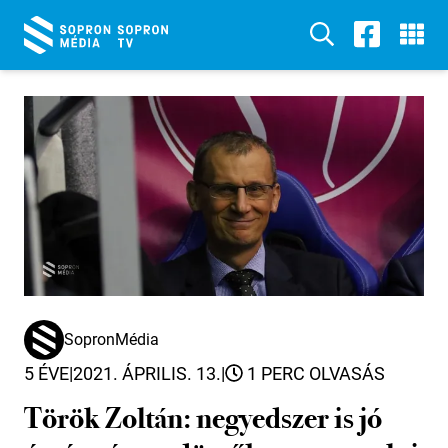
SopronMédia
5 ÉVE
|
2021. ÁPRILIS. 13.
|
1 PERC OLVASÁS
Török Zoltán: negyedszer is jó