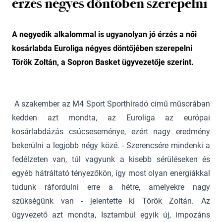
érzés négyes döntőben szerepelni
A negyedik alkalommal is ugyanolyan jó érzés a női
kosárlabda Euroliga négyes döntőjében szerepelni
Török Zoltán, a Sopron Basket ügyvezetője szerint.
A szakember az M4 Sport Sporthíradó című műsorában
kedden azt mondta, az Euroliga az európai
kosárlabdázás csúcseseménye, ezért nagy eredmény
bekerülni a legjobb négy közé. - Szerencsére mindenki a
fedélzeten van, túl vagyunk a kisebb sérüléseken és
egyéb hátráltató tényezőkön, így most olyan energiákkal
tudunk ráfordulni erre a hétre, amelyekre nagy
szükségünk van - jelentette ki Török Zoltán. Az
ügyvezető azt mondta, Isztambul egyik új, impozáns