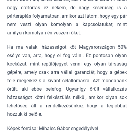
nagy erőforrás ez nekem, de nagy keserűség is a
párterápiás folyamatban, amikor azt látom, hogy egy pár
nem veszi olyan komolyan a kapcsolatukat, mint
amilyen komolyan én veszem őket.
Ha ma valaki házasságot köt Magyarországon 50%
esélye van, arra, hogy el fog válni. Ez pontosan olyan
kockázat, mint repülőjegyet venni egy olyan társaság
gépére, amely csak arra vállal garanciát, hogy a gépek
fele megérkezik a kívánt célállomásra. Azt mondanánk
őrült, aki ebbe belefog. Ugyanígy őrült vállalkozás
házasságot kötni felkészülés nélkül, amikor olyan sok
lehetőség áll a rendelkezésünkre, hogy a legjobbat
hozzuk ki belőle.
Képek forrása: Mihalec Gábor engedélyével