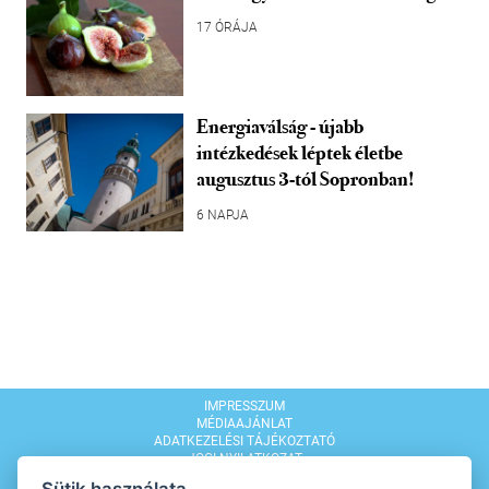
17 ÓRÁJA
Energiaválság - újabb
intézkedések léptek életbe
augusztus 3-tól Sopronban!
6 NAPJA
IMPRESSZUM
MÉDIAAJÁNLAT
ADATKEZELÉSI TÁJÉKOZTATÓ
JOGI NYILATKOZAT
MODERÁLÁSI SZABÁLYZAT
Sütik használata