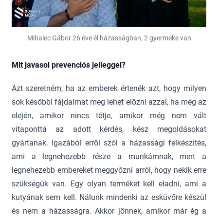
Mihalec Gábor 26 éve él házasságban, 2 gyermeke van
Mit javasol prevenciós jelleggel?
Azt szeretném, ha az emberek értenék azt, hogy milyen
sok későbbi fájdalmat meg lehet előzni azzal, ha még az
elején, amikor nincs tétje, amikor még nem vált
vitaponttá az adott kérdés, kész megoldásokat
gyártanak. Igazából erről szól a házassági felkészítés,
ami a legnehezebb része a munkámnak, mert a
legnehezebb embereket meggyőzni arról, hogy nekik erre
szükségük van. Egy olyan terméket kell eladni, ami a
kutyának sem kell. Nálunk mindenki az esküvőre készül
és nem a házasságra. Akkor jönnek, amikor már ég a