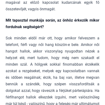
magával az előző kapcsolat kudarcának egyik fő
összetevőjét, vagyis önmagát.
Mit tapasztal munkája során, az önhöz érkezők mikor
fordulnak segítségért?
Sok minden eldől már ott, hogy amikor felveszem a
telefont, férfi vagy női hang köszön-e bele. Amikor női
hangot hallok, akkor viszonylag nyugodtan nézek a
helyzet elé, mert tudom, hogy még nem szakadt el
minden szál. A hölgyek sokkal finomabban érzékelik
azokat a rezgéseket, melyek egy kapcsolatban vannak
és időben reagálnak; érzik, ha baj van, illetve megvan
bennük a szándék, hogy szépen visszafordítsák a
dolgokat azzal, hogy ráveszik a férjüket párterápiára. Ha
férfihangot hallok elkezdek izgulni, mert valószínűleg
már túl késő - valószínű, hogy a feleség már ultimátumot