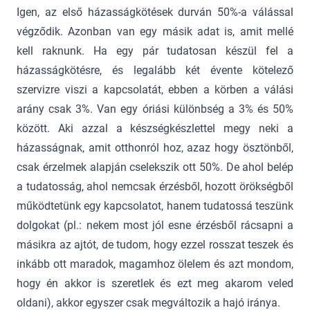
Igen, az első házasságkötések durván 50%-a válással
végződik. Azonban van egy másik adat is, amit mellé
kell raknunk. Ha egy pár tudatosan készül fel a
házasságkötésre, és legalább két évente kötelező
szervizre viszi a kapcsolatát, ebben a körben a válási
arány csak 3%. Van egy óriási különbség a 3% és 50%
között. Aki azzal a készségkészlettel megy neki a
házasságnak, amit otthonról hoz, azaz hogy ösztönből,
csak érzelmek alapján cselekszik ott 50%. De ahol belép
a tudatosság, ahol nemcsak érzésből, hozott örökségből
működtetünk egy kapcsolatot, hanem tudatossá teszünk
dolgokat (pl.: nekem most jól esne érzésből rácsapni a
másikra az ajtót, de tudom, hogy ezzel rosszat teszek és
inkább ott maradok, magamhoz ölelem és azt mondom,
hogy én akkor is szeretlek és ezt meg akarom veled
oldani), akkor egyszer csak megváltozik a hajó iránya.