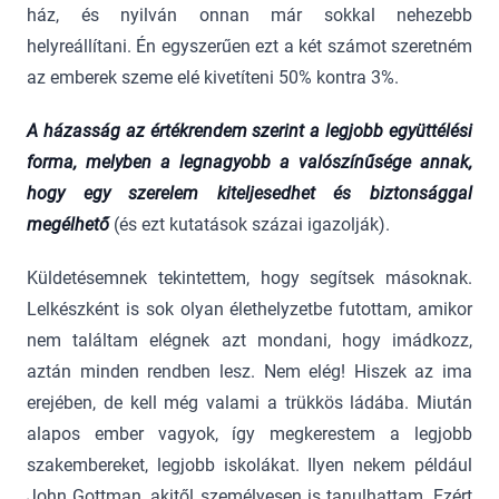
ház, és nyilván onnan már sokkal nehezebb
helyreállítani. Én egyszerűen ezt a két számot szeretném
az emberek szeme elé kivetíteni 50% kontra 3%.
A házasság az értékrendem szerint a legjobb együttélési
forma, melyben a legnagyobb a valószínűsége annak,
hogy egy szerelem kiteljesedhet és biztonsággal
megélhető
(és ezt kutatások százai igazolják).
Küldetésemnek tekintettem, hogy segítsek másoknak.
Lelkészként is sok olyan élethelyzetbe futottam, amikor
nem találtam elégnek azt mondani, hogy imádkozz,
aztán minden rendben lesz. Nem elég! Hiszek az ima
erejében, de kell még valami a trükkös ládába. Miután
alapos ember vagyok, így megkerestem a legjobb
szakembereket, legjobb iskolákat. Ilyen nekem például
John Gottman, akitől személyesen is tanulhattam. Ezért