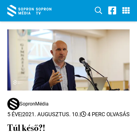
SopronMédia
5 ÉVE
|
2021. AUGUSZTUS. 10.
|
4 PERC OLVASÁS
Túl késő?!