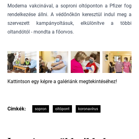
Moderna vakcinával, a soproni oltóponton a Pfizer fog
rendelkezése állni. A védőnőkön keresztül indul meg a
szervezett kampányoltásuk, elkülönítve a többi
oltandótól - mondta a főorvos.
Kattintson egy képre a galériánk megtekintéséhez!
Címkék:
sopron
oltópont
koronavírus