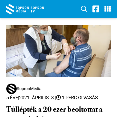
SopronMédia
5 ÉVE
|
2021. ÁPRILIS. 8.
|
1 PERC OLVASÁS
Túllépték a 20 ezer beoltottat a