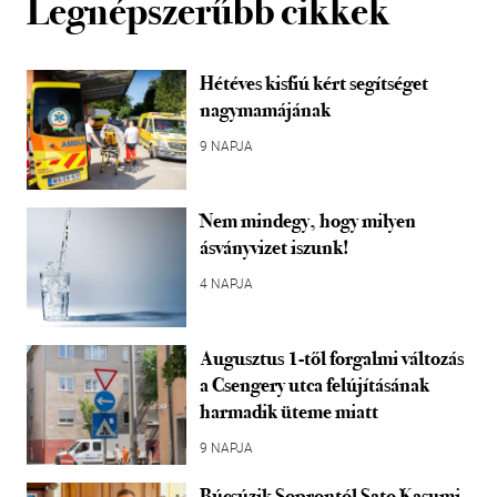
Legnépszerűbb cikkek
Hétéves kisfiú kért segítséget
nagymamájának
9 NAPJA
Nem mindegy, hogy milyen
ásványvizet iszunk!
4 NAPJA
Augusztus 1-től forgalmi változás
a Csengery utca felújításának
harmadik üteme miatt
9 NAPJA
Búcsúzik Soprontól Sato Kasumi