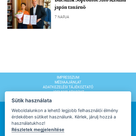
japán tanárnő
7 NAPJA
IMPRESSZUM
MÉDIAAJÁNLAT
ADATKEZELÉSI TÁJÉKOZTATÓ
JOGI NYILATKOZAT
MODERÁLÁSI SZABÁLYZAT
Sütik használata
Weboldalunkon a lehető legjobb felhasználói élmény
érdekében sütiket használunk. Kérlek, járulj hozzá a
használatukhoz!
Részletek megjelenítése
WEBDESIGN