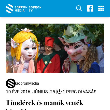
SopronMédia
10 ÉVE
|
2016. JÚNIUS. 25.
|
1 PERC OLVASÁS
Tündérek és manók vették