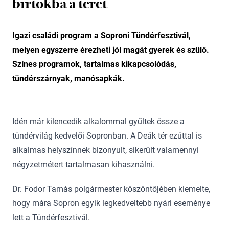
birtokba a teret
Igazi családi program a Soproni Tündérfesztivál,
melyen egyszerre érezheti jól magát gyerek és szülő.
Színes programok, tartalmas kikapcsolódás,
tündérszárnyak, manósapkák.
Idén már kilencedik alkalommal gyűltek össze a
tündérvilág kedvelői Sopronban. A Deák tér ezúttal is
alkalmas helyszínnek bizonyult, sikerült valamennyi
négyzetmétert tartalmasan kihasználni.
Dr. Fodor Tamás polgármester köszöntőjében kiemelte,
hogy mára Sopron egyik legkedveltebb nyári eseménye
lett a Tündérfesztivál.