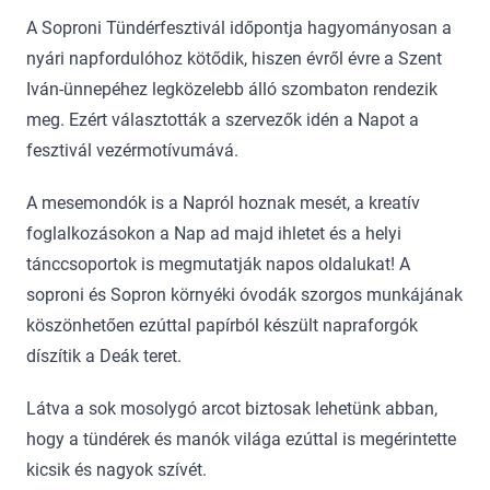
A Soproni Tündérfesztivál időpontja hagyományosan a
nyári napfordulóhoz kötődik, hiszen évről évre a Szent
Iván-ünnepéhez legközelebb álló szombaton rendezik
meg. Ezért választották a szervezők idén a Napot a
fesztivál vezérmotívumává.
A mesemondók is a Napról hoznak mesét, a kreatív
foglalkozásokon a Nap ad majd ihletet és a helyi
tánccsoportok is megmutatják napos oldalukat! A
soproni és Sopron környéki óvodák szorgos munkájának
köszönhetően ezúttal papírból készült napraforgók
díszítik a Deák teret.
Látva a sok mosolygó arcot biztosak lehetünk abban,
hogy a tündérek és manók világa ezúttal is megérintette
kicsik és nagyok szívét.