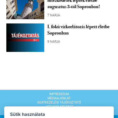
intézkedések léptek életbe
augusztus 3-tól Sopronban!
7 NAPJA
I. fokú vízkorlátozás lépett életbe
Sopronban
9 NAPJA
IMPRESSZUM
MÉDIAAJÁNLAT
ADATKEZELÉSI TÁJÉKOZTATÓ
JOGI NYILATKOZAT
MODERÁLÁSI SZABÁLYZAT
Sütik használata