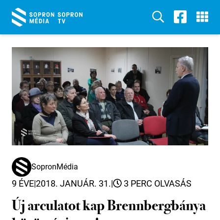
SopronMédia
9 ÉVE
|
2018. JANUÁR. 31.
|
3 PERC OLVASÁS
Új arculatot kap Brennbergbánya