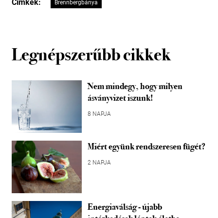
Címkék:
Brennbergbánya
Legnépszerűbb cikkek
Nem mindegy, hogy milyen
ásványvizet iszunk!
8 NAPJA
Miért együnk rendszeresen fügét?
2 NAPJA
Energiaválság - újabb