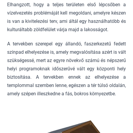
Elhangzott, hogy a teljes területen első lépcsőben a
vízelvezetés problémáját kell megoldani, amelyre készen
is van a kivitelezési terv, ami áltál egy használhatóbb és
kulturáltabb zöldfelület várja majd a lakosságot.
A tervekben szerepel egy állandó, faszerkezetű fedett
színpad elhelyezése is, amely megvalósítása azért is vált
szükségessé, mert az egyre növekvő számú és népszerű
helyi programoknak időszerűvé vált egy központi hely
biztosítása. A tervekben ennek az elhelyezése a
templommal szemben lenne, egészen a tér túlsó oldalán,
amely szépen illeszkedne a fás, bokros környezetbe.