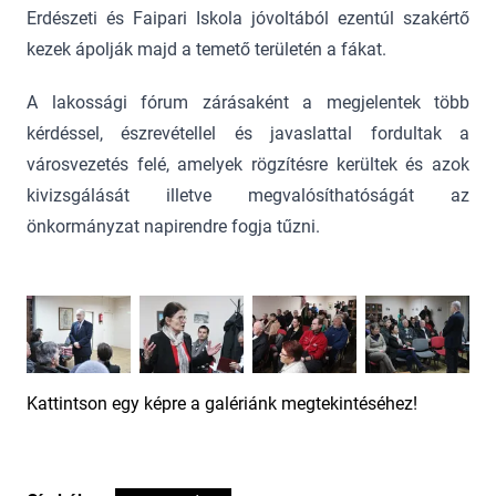
Erdészeti és Faipari Iskola jóvoltából ezentúl szakértő
kezek ápolják majd a temető területén a fákat.
A lakossági fórum zárásaként a megjelentek több
kérdéssel, észrevétellel és javaslattal fordultak a
városvezetés felé, amelyek rögzítésre kerültek és azok
kivizsgálását illetve megvalósíthatóságát az
önkormányzat napirendre fogja tűzni.
Kattintson egy képre a galériánk megtekintéséhez!