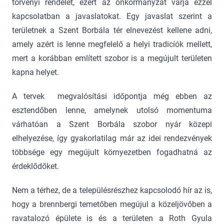
törvényi rendelet, ezért az önkormányzat várja ezzel
kapcsolatban a javaslatokat. Egy javaslat szerint a
területnek a Szent Borbála tér elnevezést kellene adni,
amely azért is lenne megfelelő a helyi tradicíók mellett,
mert a korábban említett szobor is a megújult területen
kapna helyet.
A tervek megvalósítási időpontja még ebben az
esztendőben lenne, amelynek utolsó momentuma
várhatóan a Szent Borbála szobor nyár közepi
elhelyezése, így gyakorlatilag már az idei rendezvények
többsége egy megújult környezetben fogadhatná az
érdeklődőket.
Nem a térhez, de a településrészhez kapcsolodó hír az is,
hogy a brennbergi temetőben megújul a közeljövőben a
ravatalozó épülete is és a területen a Roth Gyula