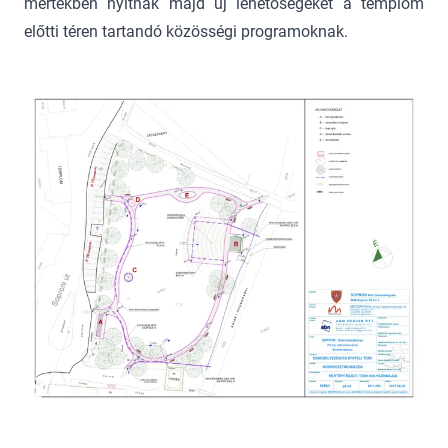
mértékben nyitnak majd új lehetőségeket a templom
előtti téren tartandó közösségi programoknak.