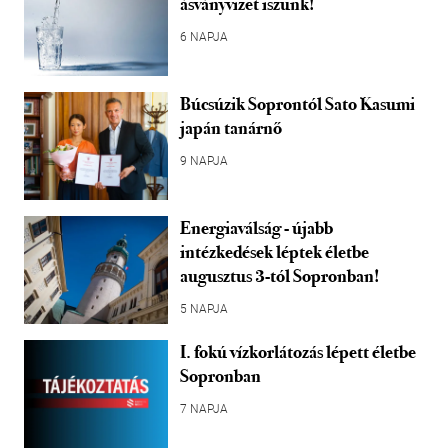
ásványvizet iszunk!
6 NAPJA
Búcsúzik Soprontól Sato Kasumi
japán tanárnő
9 NAPJA
Energiaválság - újabb
intézkedések léptek életbe
augusztus 3-tól Sopronban!
5 NAPJA
I. fokú vízkorlátozás lépett életbe
Sopronban
7 NAPJA