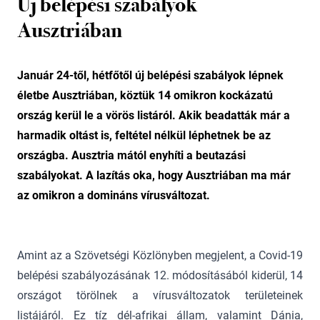
Új belépési szabályok
Ausztriában
Január 24-től, hétfőtől új belépési szabályok lépnek
életbe Ausztriában, köztük 14 omikron kockázatú
ország kerül le a vörös listáról. Akik beadatták már a
harmadik oltást is, feltétel nélkül léphetnek be az
országba. Ausztria mától enyhíti a beutazási
szabályokat. A lazítás oka, hogy Ausztriában ma már
az omikron a domináns vírusváltozat.
Amint az a Szövetségi Közlönyben megjelent, a Covid-19
belépési szabályozásának 12. módosításából kiderül, 14
országot törölnek a vírusváltozatok területeinek
listájáról. Ez tíz dél-afrikai állam, valamint Dánia,