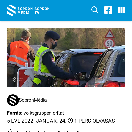
SopronMédia
Forrás:
volksgruppen.orf.at
5 ÉVE
|
2022. JANUÁR. 24.
|
1 PERC OLVASÁS