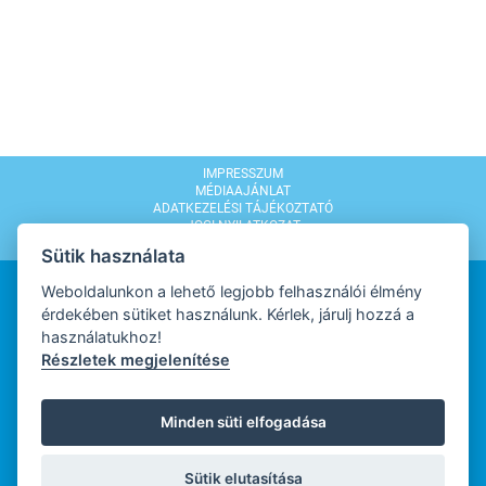
IMPRESSZUM
MÉDIAAJÁNLAT
ADATKEZELÉSI TÁJÉKOZTATÓ
JOGI NYILATKOZAT
MODERÁLÁSI SZABÁLYZAT
Sütik használata
Weboldalunkon a lehető legjobb felhasználói élmény
érdekében sütiket használunk. Kérlek, járulj hozzá a
használatukhoz!
Részletek megjelenítése
WEBDESIGN
Minden süti elfogadása
WEBFEJLESZTŐ
Sütik elutasítása