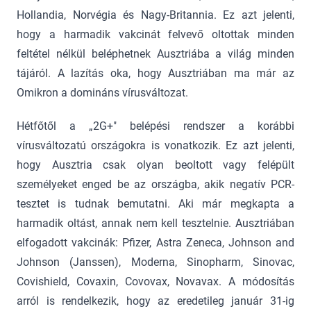
Hollandia, Norvégia és Nagy-Britannia. Ez azt jelenti,
hogy a harmadik vakcinát felvevő oltottak minden
feltétel nélkül beléphetnek Ausztriába a világ minden
tájáról. A lazítás oka, hogy Ausztriában ma már az
Omikron a domináns vírusváltozat.
Hétfőtől a „2G+" belépési rendszer a korábbi
vírusváltozatú országokra is vonatkozik. Ez azt jelenti,
hogy Ausztria csak olyan beoltott vagy felépült
személyeket enged be az országba, akik negatív PCR-
tesztet is tudnak bemutatni. Aki már megkapta a
harmadik oltást, annak nem kell tesztelnie. Ausztriában
elfogadott vakcinák: Pfizer, Astra Zeneca, Johnson and
Johnson (Janssen), Moderna, Sinopharm, Sinovac,
Covishield, Covaxin, Covovax, Novavax. A módosítás
arról is rendelkezik, hogy az eredetileg január 31-ig