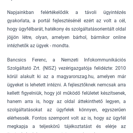
Napjainkban felértékelődik a távoli ügyintézés
gyakorlata, a portál fejlesztésénél ezért az volt a cél,
hogy ügyfélbarát, hatékony és szolgáltatásorientált oldal
jöjjön létre, olyan, amelyen bárhol, bármikor online
intézhetők az ügyek - mondta.
Bancsics Ferenc, a Nemzeti Infokommunikációs
Szolgáltató Zrt. (NISZ) vezérigazgatója felidézte: 2010
körül alakult ki az a magyarorszag.hu, amelyen már
ügyeket is lehetett intézni. A fejlesztőknek nemcsak arra
kellett figyelniük, hogy jól működő felületet készítsenek,
hanem arra is, hogy az oldal áttekinthető legyen, a
szolgáltatásokat az ügyfelek könnyen, egyszerűen
elérhessék. Fontos szempont volt az is, hogy az ügyfél
megkapja a teljeskörű tájékoztatást és elérje az