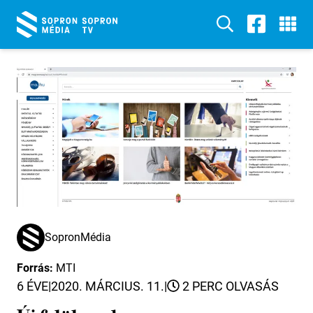
SopronMédia
Forrás:
MTI
6 ÉVE
|
2020. MÁRCIUS. 11.
|
2 PERC OLVASÁS