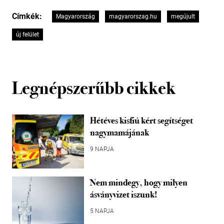
Címkék:
Magyarország
magyarorszag.hu
megújult
új felület
Legnépszerűbb cikkek
Hétéves kisfiú kért segítséget
nagymamájának
9 NAPJA
Nem mindegy, hogy milyen
ásványvizet iszunk!
5 NAPJA