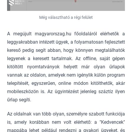
Még választható a régi felület
A megújult magyarorszag.hu főoldaláról elérhetők a
leggyakrabban intézett ügyek, a folyamatosan fejlesztett
kereső pedig segít abban, hogy könnyen megtalálhatók
legyenek a keresett tartalmak. Az offline, saját gépen
kitöltött nyomtatványok helyett már olyan űrlapok
vannak az oldalon, amelyek nem igénylik külön program
telepítését, egyszerűen, online módon kitölthetők, akár
mobileszközön is. Az ügyintézést jelenleg száztíz ilyen
űrlap segíti.
Az oldalnak van több olyan, személyre szabott funkciója
is, amely korábban nem volt elérhető: a "Kedvencek"
mappába lehet például rendezni a gyakori ügyeket, és