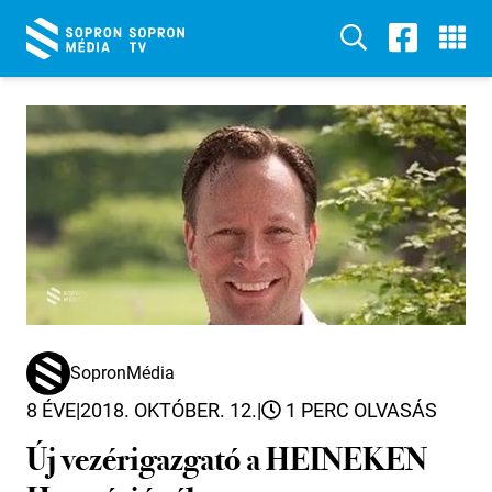
SopronMédia
8 ÉVE
|
2018. OKTÓBER. 12.
|
1 PERC OLVASÁS
Új vezérigazgató a HEINEKEN