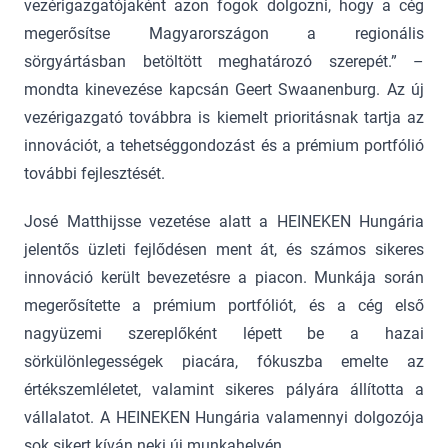
vezérigazgatójaként azon fogok dolgozni, hogy a cég
megerősítse Magyarországon a regionális
sörgyártásban betöltött meghatározó szerepét.” –
mondta kinevezése kapcsán Geert Swaanenburg. Az új
vezérigazgató továbbra is kiemelt prioritásnak tartja az
innovációt, a tehetséggondozást és a prémium portfólió
további fejlesztését.
José Matthijsse vezetése alatt a HEINEKEN Hungária
jelentős üzleti fejlődésen ment át, és számos sikeres
innováció került bevezetésre a piacon. Munkája során
megerősítette a prémium portfóliót, és a cég első
nagyüzemi szereplőként lépett be a hazai
sörkülönlegességek piacára, fókuszba emelte az
értékszemléletet, valamint sikeres pályára állította a
vállalatot. A HEINEKEN Hungária valamennyi dolgozója
sok sikert kíván neki új munkahelyén.