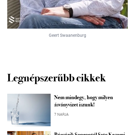
Geert Swaanenburg
Legnépszerűbb cikkek
Nem mindegy, hogy milyen
ásványvizet iszunk!
7 NAPJA
Búcsúzik Soprontól Sato Kasumi