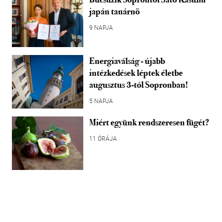
japán tanárnő
9 NAPJA
Energiaválság - újabb
intézkedések léptek életbe
augusztus 3-tól Sopronban!
5 NAPJA
Miért együnk rendszeresen fügét?
11 ÓRÁJA