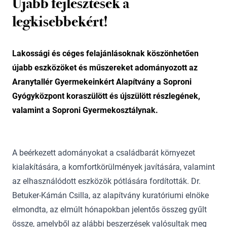
Újabb fejlesztések a
legkisebbekért!
Lakossági és céges felajánlásoknak köszönhetően
újabb eszközöket és műszereket adományozott az
Aranytallér Gyermekeinkért Alapítvány a Soproni
Gyógyközpont koraszülött és újszülött részlegének,
valamint a Soproni Gyermekosztálynak.
A beérkezett adományokat a családbarát környezet
kialakítására, a komfortkörülmények javítására, valamint
az elhasználódott eszközök pótlására fordították. Dr.
Betuker-Kámán Csilla, az alapítvány kuratóriumi elnöke
elmondta, az elmúlt hónapokban jelentős összeg gyűlt
össze, amelyből az alábbi beszerzések valósultak meg