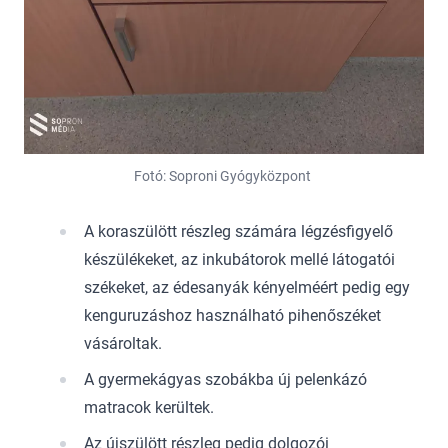
Fotó: Soproni Gyógyközpont
A koraszülött részleg számára légzésfigyelő
készülékeket, az inkubátorok mellé látogatói
székeket, az édesanyák kényelméért pedig egy
kenguruzáshoz használható pihenőszéket
vásároltak.
A gyermekágyas szobákba új pelenkázó
matracok kerültek.
Az újszülött részleg pedig dolgozói