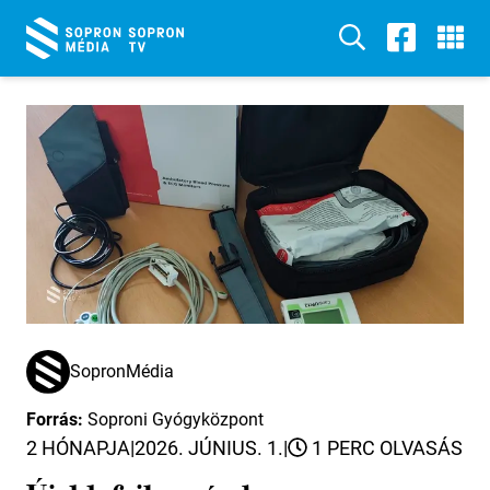
SopronMédia
Forrás:
Soproni Gyógyközpont
2 HÓNAPJA
|
2026. JÚNIUS. 1.
|
1 PERC OLVASÁS