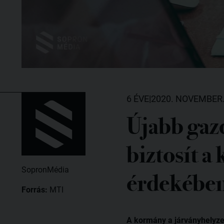
6 ÉVE
|
2020. NOVEMBER.
Újabb gaz
biztosít 
SopronMédia
érdekébe
Forrás:
MTI
​A kormány a járványhelyze