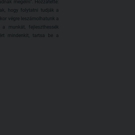
dnak megélni". Hozzátette:
, hogy folytatni tudják a
ikor végre leszámolhatunk a
 a munkát, fejleszthessék
kért mindenkit, tartsa be a