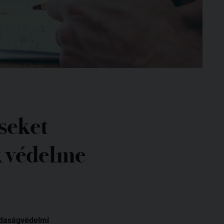
seket
k védelme
azdaságvédelmi