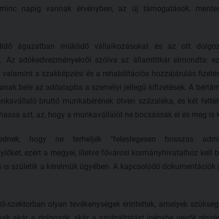
arminc napig vannak érvényben, az új támogatások, mente
idő ágazatban működő vállalkozásokat és az ott dolgo
k. Az adókedvezményekről szólva az államtitkár elmondta: 
 valamint a szakképzési és a rehabilitációs hozzájárulás fizetés
nak bele az adóalapba a személyi jellegű kifizetések. A bértá
avállaló bruttó munkabérének ötven százaléka, és két feltétel
ssa azt, az, hogy a munkavállalót ne bocsássák el és meg is ka
kednek, hogy ne terheljék "feleslegesen hosszas admi
lőket, ezért a megyei, illetve fővárosi kormányhivatalhoz kell 
s is születik a kérelmük ügyében. A kapcsolódó dokumentációk 
ő-szektorban olyan tevékenységek érintettek, amelyek szüksé
ak akár a dolgozók, akár a szolgáltatást igénybe vevők részér