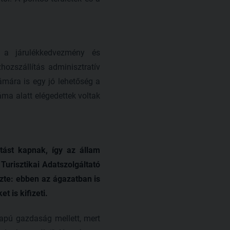
 a járulékkedvezmény és
ozszállítás adminisztratív
zámára is egy jó lehetőség a
áma alatt elégedettek voltak
atást kapnak, így az állam
urisztikai Adatszolgáltató
ezte: ebben az ágazatban is
 is kifizeti.
apú gazdaság mellett, mert