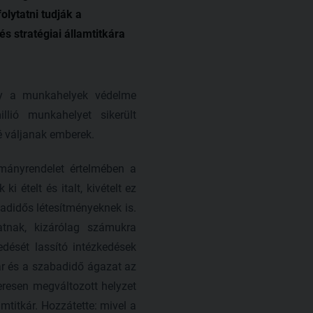
lytatni tudják a
s stratégiai államtitkára
ny a munkahelyek védelme
lió munkahelyet sikerült
é váljanak emberek.
rmányrendelet értelmében a
 ételt és italt, kivételt ez
badidős létesítményeknek is.
atnak, kizárólag számukra
edését lassító intézkedések
r és a szabadidő ágazat az
resen megváltozott helyzet
mtitkár. Hozzátette: mivel a