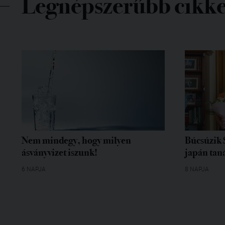
Legnépszerűbb cikk
Nem mindegy, hogy milyen
Búcsúzik 
ásványvizet iszunk!
japán tan
6 NAPJA
8 NAPJA