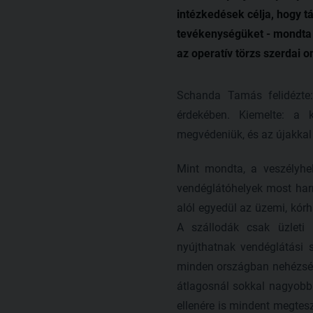
intézkedések célja, hogy 
tevékenységüket - mondta a
az operatív törzs szerdai o
Schanda Tamás felidézte
érdekében. Kiemelte: a 
megvédeniük, és az újakkal
Mint mondta, a veszélyhel
vendéglátóhelyek most harmi
alól egyedül az üzemi, kórh
A szállodák csak üzleti 
nyújthatnak vendéglátási s
minden országban nehézség
átlagosnál sokkal nagyobb
ellenére is mindent megtesz