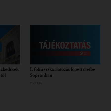
tézkedések
I. fokú vízkorlátozás lépett életbe
-tól
Sopronban
7 NAPJA