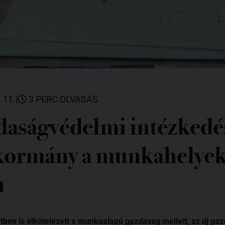
 11.
|
3 PERC OLVASÁS
daságvédelmi intézkedé
a kormány a munkahelye
n
tben is elkötelezett a munkaalapú gazdaság mellett, az új g