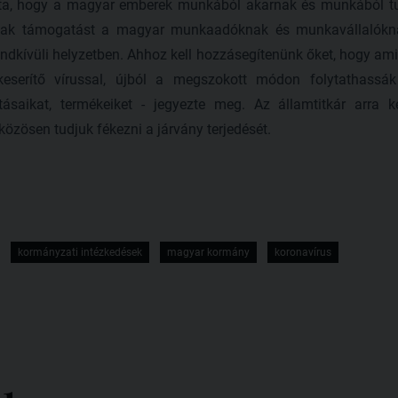
totta, hogy a magyar emberek munkából akarnak és munkából tu
nak támogatást a magyar munkaadóknak és munkavállalóknak
ndkívüli helyzetben. Ahhoz kell hozzásegítenünk őket, hogy am
eserítő vírussal, újból a megszokott módon folytathassák
atásaikat, termékeiket - jegyezte meg. Az államtitkár arra 
közösen tudjuk fékezni a járvány terjedését.
kormányzati intézkedések
magyar kormány
koronavírus