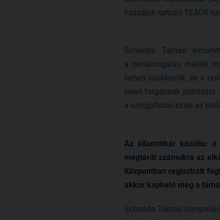
hozzájuk tartozó TEÁOR-sz
Schanda Tamás elmondta
a bértámogatás mellett to
terheit csökkentik, és a ta
kieső forgalmuk pótlására -
a szolgáltatók ezzel az inté
Az államtitkár közölte: a
megtéríti számukra az elk
Központban regisztrált fog
akkor kapható meg a támogat
Schanda Tamás hangsúlyozt