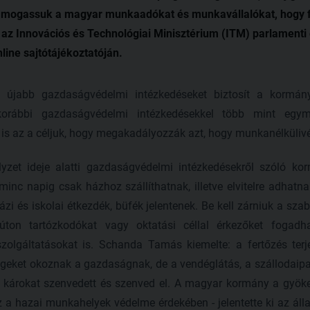
támogassuk a magyar munkaadókat és munkavállalókat, hogy fo
z Innovációs és Technológiai Minisztérium (ITM) parlamenti é
nline sajtótájékoztatóján.
: újabb gazdaságvédelmi intézkedéseket biztosít a kormá
korábbi gazdaságvédelmi intézkedésekkel több mint egymil
 is az a céljuk, hogy megakadályozzák azt, hogy munkanélküliv
yzet ideje alatti gazdaságvédelmi intézkedésekről szóló ko
nc napig csak házhoz szállíthatnak, illetve elvitelre adhatnak ki
ázi és iskolai étkezdék, büfék jelentenek. Be kell zárniuk a sza
úton tartózkodókat vagy oktatási céllal érkezőket fogadh
zolgáltatásokat is. Schanda Tamás kiemelte: a fertőzés terj
eket okoznak a gazdaságnak, de a vendéglátás, a szállodaipa
 károkat szenvedett és szenved el. A magyar kormány a gyöke
 a hazai munkahelyek védelme érdekében - jelentette ki az álla