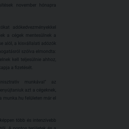
sítések november hónapra
zókat adókedvezményekkel
ezek a cégek mentesülnek a
e alól, a kisvállalati adózók
mogatásról szólva elmondta:
nek kell teljesülnie ahhoz,
pja a fizetését.
nisztratív munkával" az
benyújtaniuk azt a cégeknek,
a munka.hu felületen már el
gképpen több és intenzívebb
től. A pontos területek és a