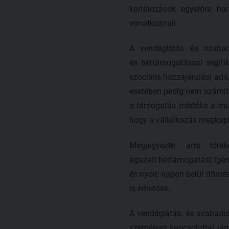
korlátozások egyelőre h
vonatkoznak.
A vendéglátás és szabad
és bértámogatással segíti
szociális hozzájárulási adó,
esetében pedig nem számíta
a támogatás mértéke a munk
hogy a vállalkozás megkapha
Megjegyezte: arra töre
ágazati bértámogatást igény
és nyolc napon belül dönté
is érhetőek.
A vendéglátás- és szabadid
személyes kapcsolattal járn