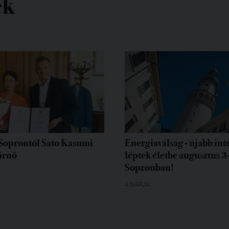
ek
Soprontól Sato Kasumi
Energiaválság - újabb in
árnő
léptek életbe augusztus 3
Sopronban!
4 NAPJA