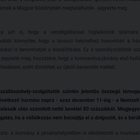
ámok a Magyar Közlönyben megtalálhatók - jegyezte meg.
 azt is, hogy a vendéglátással foglalkozók számára
vábbi könnyítés, hogy a tavaszi helyzethez hasonlóan a házh
xisokat is bevonhatják a kiszállításba. Ez a személyszállítók s
 jegyezte meg, hozzátéve, hogy a koronavírus-járvány első hull
zkedéssel, ezért döntöttek az újbóli bevezetés mellett.
 szállásáshely-szolgáltatók szintén jelentős összegű támog
övetkező harminc napra - azaz december 11-éig - a Nemzeti T
lalásaik után számított nettó bevétel 80 százalékát. Megjegy
ás, ha a vállalkozás nem bocsájtja el a dolgozóit, és a bérüket
a: a kormány a járványhelyzetben is elkötelezett a munkaal