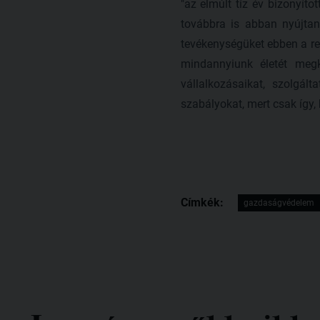
"az elmúlt tíz év bizonyí
továbbra is abban nyújta
tevékenységüket ebben a re
mindannyiunk életét megk
vállalkozásaikat, szolgált
szabályokat, mert csak így, 
Címkék:
gazdaságvédelem