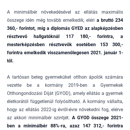
A minimálbér növekedésével az ellátás maximális
összege idén még tovább emelkedik, eléri
a bruttó 234
360,- forintot, míg a diplomás GYED az alapképzésben
résztvevő hallgatóknál 117 180,- forintra, a
mesterképzésben résztvevők esetében 153 300,-
forintra emelkedik visszamenőlegesen 2021. január 1-
től.
A tartósan beteg gyermeküket otthon ápolók számára
vezette be a kormány 2019-ben a Gyermekek
Otthongondozási Díját (GYOD), amely ellátás a gyermek
életkorától függetlenül folyósítható. A kormány vállalta,
hogy az ellátás 2022-ig évről-évre növekedni fog, elérve
az akkori minimálbér szintjét.
A GYOD összege 2021-
ben a minimálbér 88%-ra, azaz 147 312,- forintra