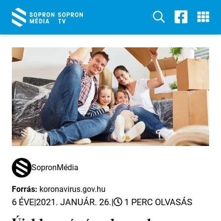
SopronMédia
Forrás:
koronavirus.gov.hu
6 ÉVE
|
2021. JANUÁR. 26.
|
1 PERC OLVASÁS