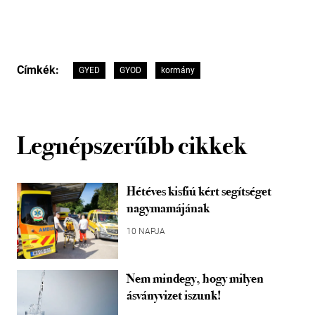
Címkék:
GYED
GYOD
kormány
Legnépszerűbb cikkek
Hétéves kisfiú kért segítséget
nagymamájának
10 NAPJA
Nem mindegy, hogy milyen
ásványvizet iszunk!