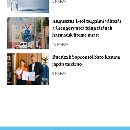
5 NAPJA
Augusztus 1-től forgalmi változás
a Csengery utca felújításának
harmadik üteme miatt
10 NAPJA
Búcsúzik Soprontól Sato Kasumi
japán tanárnő
8 NAPJA