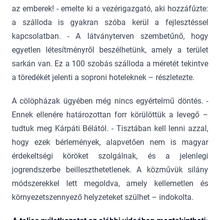
az emberek! - emelte ki a vezérigazgató, aki hozzáfűzte:
a szálloda is gyakran szóba kerül a fejlesztéssel
kapcsolatban. - A látványterven szembetűnő, hogy
egyetlen létesítményről beszélhetünk, amely a terület
sarkán van. Ez a 100 szobás szálloda a méretét tekintve
a töredékét jelenti a soproni hoteleknek – részletezte.
A cölöpházak ügyében még nincs egyértelmű döntés. -
Ennek ellenére határozottan forr körülöttük a levegő –
tudtuk meg Kárpáti Bélától. - Tisztában kell lenni azzal,
hogy ezek bérlemények, alapvetően nem is magyar
érdekeltségi köröket szolgálnak, és a jelenlegi
jogrendszerbe beilleszthetetlenek. A közművük silány
módszerekkel lett megoldva, amely kellemetlen és
környezetszennyező helyzeteket szülhet – indokolta.