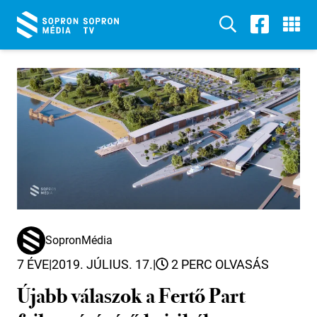
SopronMédia
7 ÉVE
|
2019. JÚLIUS. 17.
|
2 PERC OLVASÁS
Újabb válaszok a Fertő Part