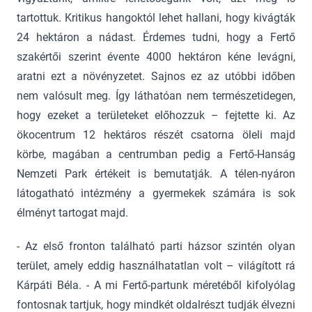
tartottuk. Kritikus hangoktól lehet hallani, hogy kivágták
24 hektáron a nádast. Érdemes tudni, hogy a Fertő
szakértői szerint évente 4000 hektáron kéne levágni,
aratni ezt a növényzetet. Sajnos ez az utóbbi időben
nem valósult meg. Így láthatóan nem természetidegen,
hogy ezeket a területeket előhozzuk – fejtette ki. Az
ökocentrum 12 hektáros részét csatorna öleli majd
körbe, magában a centrumban pedig a Fertő-Hanság
Nemzeti Park értékeit is bemutatják. A télen-nyáron
látogatható intézmény a gyermekek számára is sok
élményt tartogat majd.
- Az első fronton található parti házsor szintén olyan
terület, amely eddig használhatatlan volt – világított rá
Kárpáti Béla. - A mi Fertő-partunk méretéből kifolyólag
fontosnak tartjuk, hogy mindkét oldalrészt tudják élvezni