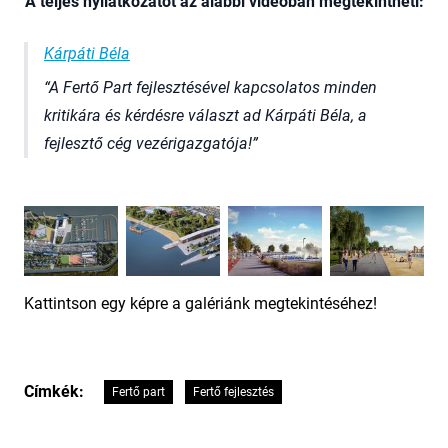
A teljes nyilatkozatot az alábbi videóban megtekintheti:
Kárpáti Béla
A Fertő Part fejlesztésével kapcsolatos minden
kritikára és kérdésre választ ad Kárpáti Béla, a
fejlesztő cég vezérigazgatója!
Kattintson egy képre a galériánk megtekintéséhez!
Címkék:
Fertő part
Fertő fejlesztés