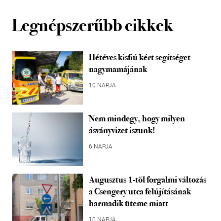
Legnépszerűbb cikkek
Hétéves kisfiú kért segítséget
nagymamájának
10 NAPJA
Nem mindegy, hogy milyen
ásványvizet iszunk!
6 NAPJA
Augusztus 1-től forgalmi változás
a Csengery utca felújításának
harmadik üteme miatt
10 NAPJA