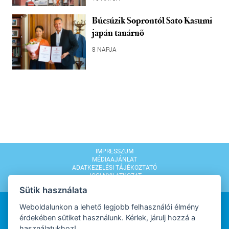
Búcsúzik Soprontól Sato Kasumi
japán tanárnő
8 NAPJA
IMPRESSZUM
MÉDIAAJÁNLAT
ADATKEZELÉSI TÁJÉKOZTATÓ
JOGI NYILATKOZAT
MODERÁLÁSI SZABÁLYZAT
Sütik használata
Weboldalunkon a lehető legjobb felhasználói élmény
érdekében sütiket használunk. Kérlek, járulj hozzá a
használatukhoz!