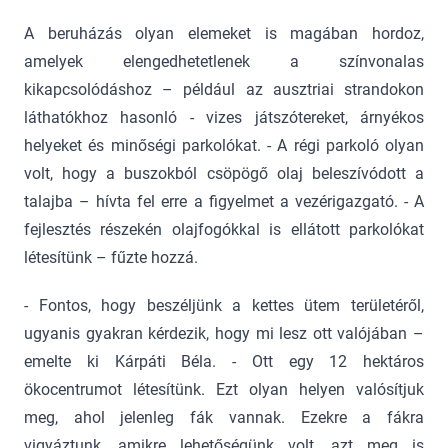
A beruházás olyan elemeket is magában hordoz,
amelyek elengedhetetlenek a színvonalas
kikapcsolódáshoz – például az ausztriai strandokon
láthatókhoz hasonló - vizes játszótereket, árnyékos
helyeket és minőségi parkolókat. - A régi parkoló olyan
volt, hogy a buszokból csöpögő olaj beleszívódott a
talajba – hívta fel erre a figyelmet a vezérigazgató. - A
fejlesztés részekén olajfogókkal is ellátott parkolókat
létesítünk – fűzte hozzá.
- Fontos, hogy beszéljünk a kettes ütem területéről,
ugyanis gyakran kérdezik, hogy mi lesz ott valójában –
emelte ki Kárpáti Béla. - Ott egy 12 hektáros
ökocentrumot létesítünk. Ezt olyan helyen valósítjuk
meg, ahol jelenleg fák vannak. Ezekre a fákra
vigyáztunk, amikre lehetőségünk volt, azt meg is