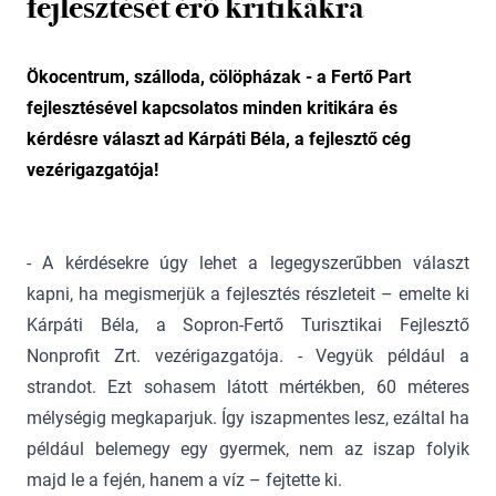
fejlesztését érő kritikákra
Ökocentrum, szálloda, cölöpházak - a Fertő Part
fejlesztésével kapcsolatos minden kritikára és
kérdésre választ ad Kárpáti Béla, a fejlesztő cég
vezérigazgatója!
- A kérdésekre úgy lehet a legegyszerűbben választ
kapni, ha megismerjük a fejlesztés részleteit – emelte ki
Kárpáti Béla, a Sopron-Fertő Turisztikai Fejlesztő
Nonprofit Zrt. vezérigazgatója. - Vegyük például a
strandot. Ezt sohasem látott mértékben, 60 méteres
mélységig megkaparjuk. Így iszapmentes lesz, ezáltal ha
például belemegy egy gyermek, nem az iszap folyik
majd le a fején, hanem a víz – fejtette ki.