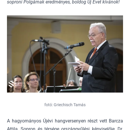
soproni Polgárnak eredményes, boldog Új Évet kívánok!
fotó: Griechisch Tamás
A hagyományos Újévi hangversenyen részt vett Barcza
Attila, Sopron és térsége országgyűlési képviselője, Dr.