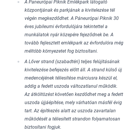
A Paneurópai Piknik Emlékpark látogató
központjának és parkjának a kivitelezése tél
végén megkezdődhet. A Páneurópai Piknik 30
éves jubileumi évfordulójára tekintettel a
munkálatok nyár közepére fejeződnek be. A
tovább fejlesztett emlékpark az évfordulóra még
méltóbb környezetet fog biztosítani.
A Lőver strand (szabadtéri) teljes felújításának
kivitelezése befejezés előtt áll. A strand külső új
medencéjének téliesítése márciusra készül el,
addig a fedett uszoda változatlanul működik.
Az átköltözést követően kezdődhet meg a fedett
uszoda újjáépítése, mely várhatóan másfél évig
tart. Az építkezés alatt az uszoda zavartalan
működését a téliesített strandon folyamatosan
biztosítani fogjuk.