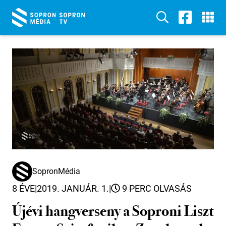
SopronMédia
8 ÉVE
|
2019. JANUÁR. 1.
|
9 PERC OLVASÁS
Újévi hangverseny a Soproni Liszt