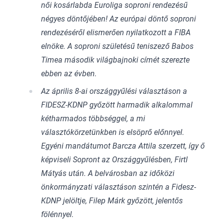
női kosárlabda Euroliga soproni rendezésű
négyes döntőjében! Az európai döntő soproni
rendezéséről elismerően nyilatkozott a FIBA
elnöke. A soproni születésű teniszező Babos
Timea második világbajnoki címét szerezte
ebben az évben.
Az április 8-ai országgyűlési választáson a
FIDESZ-KDNP győzött harmadik alkalommal
kétharmados többséggel, a mi
választókörzetünkben is elsöprő előnnyel.
Egyéni mandátumot Barcza Attila szerzett, így ő
képviseli Sopront az Országgyűlésben, Firtl
Mátyás után. A belvárosban az időközi
önkormányzati választáson szintén a Fidesz-
KDNP jelöltje, Filep Márk győzött, jelentős
fölénnyel.