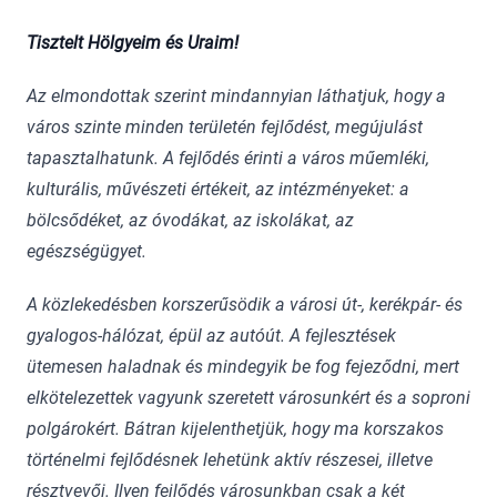
Tisztelt Hölgyeim és Uraim!
Az elmondottak szerint mindannyian láthatjuk, hogy a
város szinte minden területén fejlődést, megújulást
tapasztalhatunk. A fejlődés érinti a város műemléki,
kulturális, művészeti értékeit, az intézményeket: a
bölcsődéket, az óvodákat, az iskolákat, az
egészségügyet.
A közlekedésben korszerűsödik a városi út-, kerékpár- és
gyalogos-hálózat, épül az autóút. A fejlesztések
ütemesen haladnak és mindegyik be fog fejeződni, mert
elkötelezettek vagyunk szeretett városunkért és a soproni
polgárokért. Bátran kijelenthetjük, hogy ma korszakos
történelmi fejlődésnek lehetünk aktív részesei, illetve
résztvevői. Ilyen fejlődés városunkban csak a két