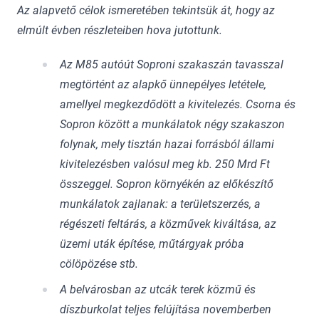
Az alapvető célok ismeretében tekintsük át, hogy az
elmúlt évben részleteiben hova jutottunk.
Az M85 autóút Soproni szakaszán tavasszal
megtörtént az alapkő ünnepélyes letétele,
amellyel megkezdődött a kivitelezés. Csorna és
Sopron között a munkálatok négy szakaszon
folynak, mely tisztán hazai forrásból állami
kivitelezésben valósul meg kb. 250 Mrd Ft
összeggel. Sopron környékén az előkészítő
munkálatok zajlanak: a területszerzés, a
régészeti feltárás, a közművek kiváltása, az
üzemi uták építése, műtárgyak próba
cölöpözése stb.
A belvárosban az utcák terek közmű és
díszburkolat teljes felújítása novemberben