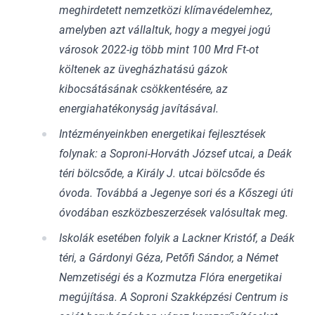
meghirdetett nemzetközi klímavédelemhez,
amelyben azt vállaltuk, hogy a megyei jogú
városok 2022-ig több mint 100 Mrd Ft-ot
költenek az üvegházhatású gázok
kibocsátásának csökkentésére, az
energiahatékonyság javításával.
Intézményeinkben energetikai fejlesztések
folynak: a Soproni-Horváth József utcai, a Deák
téri bölcsőde, a Király J. utcai bölcsőde és
óvoda. Továbbá a Jegenye sori és a Kőszegi úti
óvodában eszközbeszerzések valósultak meg.
Iskolák esetében folyik a Lackner Kristóf, a Deák
téri, a Gárdonyi Géza, Petőfi Sándor, a Német
Nemzetiségi és a Kozmutza Flóra energetikai
megújítása. A Soproni Szakképzési Centrum is