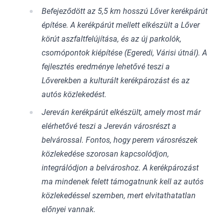
Befejeződött az 5,5 km hosszú Lőver kerékpárút
építése. A kerékpárút mellett elkészült a Lőver
körút aszfaltfelújítása, és az új parkolók,
csomópontok kiépítése (Egeredi, Várisi útnál). A
fejlesztés eredménye lehetővé teszi a
Lőverekben a kulturált kerékpározást és az
autós közlekedést.
Jereván kerékpárút elkészült, amely most már
elérhetővé teszi a Jereván városrészt a
belvárossal. Fontos, hogy perem városrészek
közlekedése szorosan kapcsolódjon,
integrálódjon a belvároshoz. A kerékpározást
ma mindenek felett támogatnunk kell az autós
közlekedéssel szemben, mert elvitathatatlan
előnyei vannak.