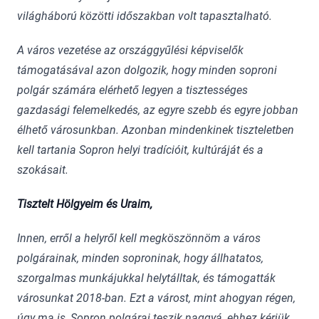
világháború közötti időszakban volt tapasztalható.
A város vezetése az országgyűlési képviselők
támogatásával azon dolgozik, hogy minden soproni
polgár számára elérhető legyen a tisztességes
gazdasági felemelkedés, az egyre szebb és egyre jobban
élhető városunkban. Azonban mindenkinek tiszteletben
kell tartania Sopron helyi tradícióit, kultúráját és a
szokásait.
Tisztelt Hölgyeim és Uraim,
Innen, erről a helyről kell megköszönnöm a város
polgárainak, minden soproninak, hogy állhatatos,
szorgalmas munkájukkal helytálltak, és támogatták
városunkat 2018-ban. Ezt a várost, mint ahogyan régen,
úgy ma is, Sopron polgárai teszik naggyá, ehhez kérjük