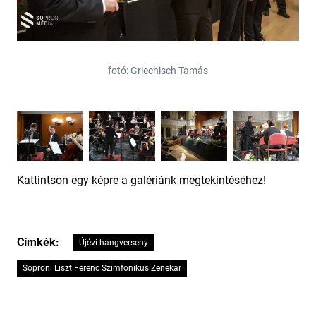
fotó: Griechisch Tamás
Kattintson egy képre a galériánk megtekintéséhez!
Címkék:
Újévi hangverseny
Soproni Liszt Ferenc Szimfonikus Zenekar