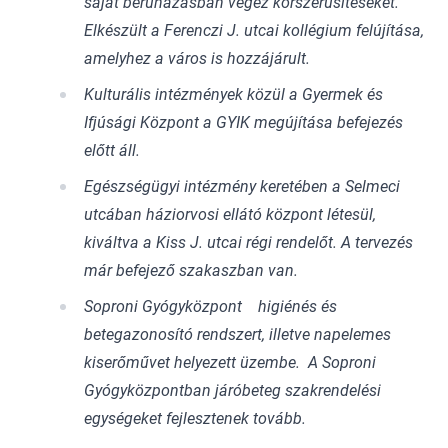
saját beruházásban végez korszerűsítéseket.
Elkészült a Ferenczi J. utcai kollégium felújítása,
amelyhez a város is hozzájárult.
Kulturális intézmények közül a Gyermek és
Ifjúsági Központ a GYIK megújítása befejezés
előtt áll.
Egészségügyi intézmény keretében a Selmeci
utcában háziorvosi ellátó központ létesül,
kiváltva a Kiss J. utcai régi rendelőt. A tervezés
már befejező szakaszban van.
Soproni Gyógyközpont higiénés és
betegazonosító rendszert, illetve napelemes
kiserőművet helyezett üzembe. A Soproni
Gyógyközpontban járóbeteg szakrendelési
egységeket fejlesztenek tovább.