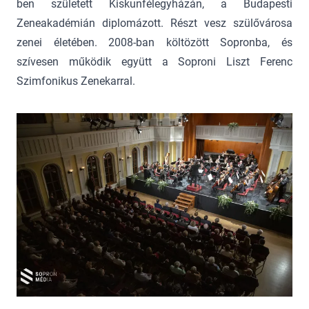
ben született Kiskunfélegyházán, a Budapesti
Zeneakadémián diplomázott. Részt vesz szülővárosa
zenei életében. 2008-ban költözött Sopronba, és
szívesen működik együtt a Soproni Liszt Ferenc
Szimfonikus Zenekarral.