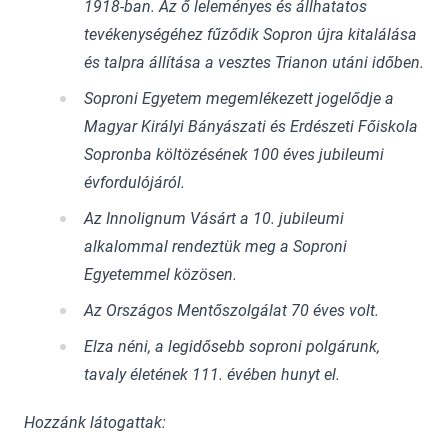
1918-ban. Az ő leleményes és állhatatos
tevékenységéhez fűződik Sopron újra kitalálása
és talpra állítása a vesztes Trianon utáni időben.
Soproni Egyetem megemlékezett jogelődje a
Magyar Királyi Bányászati és Erdészeti Főiskola
Sopronba költözésének 100 éves jubileumi
évfordulójáról.
Az Innolignum Vásárt a 10. jubileumi
alkalommal rendeztük meg a Soproni
Egyetemmel közösen.
Az Országos Mentőszolgálat 70 éves volt.
Elza néni, a legidősebb soproni polgárunk,
tavaly életének 111. évében hunyt el.
Hozzánk látogattak: