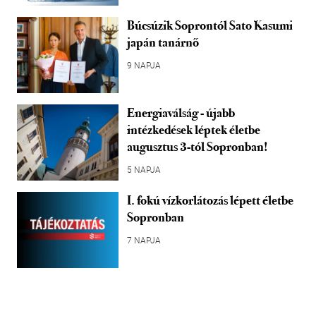
Búcsúzik Soprontól Sato Kasumi
japán tanárnő
9 NAPJA
Energiaválság - újabb
intézkedések léptek életbe
augusztus 3-tól Sopronban!
5 NAPJA
I. fokú vízkorlátozás lépett életbe
Sopronban
7 NAPJA