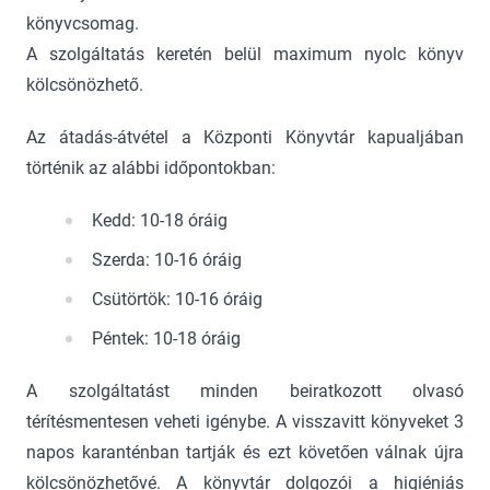
könyvcsomag.
A szolgáltatás keretén belül maximum nyolc könyv
kölcsönözhető.
Az átadás-átvétel a Központi Könyvtár kapualjában
történik az alábbi időpontokban:
Kedd: 10-18 óráig
Szerda: 10-16 óráig
Csütörtök: 10-16 óráig
Péntek: 10-18 óráig
A szolgáltatást minden beiratkozott olvasó
térítésmentesen veheti igénybe. A visszavitt könyveket 3
napos karanténban tartják és ezt követően válnak újra
kölcsönözhetővé. A könyvtár dolgozói a higiéniás