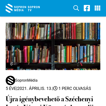
SopronMédia
5 ÉVE
|
2021. ÁPRILIS. 13.
|
1 PERC OLVASÁS
Újra igénybevehető a Széchenyi