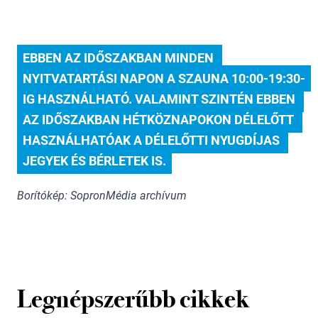
EBBEN AZ IDŐSZAKBAN MINDEN 
NYITVATARTÁSI NAPON A SZAUNA 10:00-19:30-
IG HASZNÁLHATÓ. VALAMINT SZINTÉN EBBEN 
AZ IDŐSZAKBAN HÉTKÖZNAPOKON DÉLELŐTT 
HASZNÁLHATÓAK A DÉLELŐTTI NYUGDÍJAS 
JEGYEK ÉS BÉRLETEK IS.
Borítókép: SopronMédia archívum
Legnépszerűbb cikkek