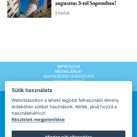
augusztus 3-tól Sopronban!
5 NAPJA
IMPRESSZUM
MÉDIAAJÁNLAT
ADATKEZELÉSI TÁJÉKOZTATÓ
JOGI NYILATKOZAT
MODERÁLÁSI SZABÁLYZAT
Sütik használata
Weboldalunkon a lehető legjobb felhasználói élmény
érdekében sütiket használunk. Kérlek, járulj hozzá a
használatukhoz!
Részletek megjelenítése
WEBDESIGN