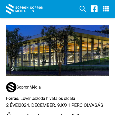
SopronMédia
Forrás:
Lőver Uszoda hivatalos oldala
2 ÉVE
|
2024. DECEMBER. 9.
|
1 PERC OLVASÁS