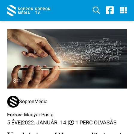
SopronMédia
Forrás:
Magyar Posta
5 ÉVE
|
2022. JANUÁR. 14.
|
1 PERC OLVASÁS