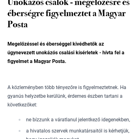
Unokázós csalók - megelőzésre és
éberségre figyelmeztet a Magyar
Posta
Megelőzéssel és éberséggel kivédhetők az
úgynevezett unokázós csalási kísérletek - hívta fel a
figyelmet a Magyar Posta.
A közleményben több tényezőre is figyelmeztetnek. Ha
gyanús helyzetbe kerülünk, érdemes észben tartani a
következőket:
ne bízzunk a váratlanul jelentkező idegenekben,
a hivatalos szervek munkatársaitól is kérhetjük,