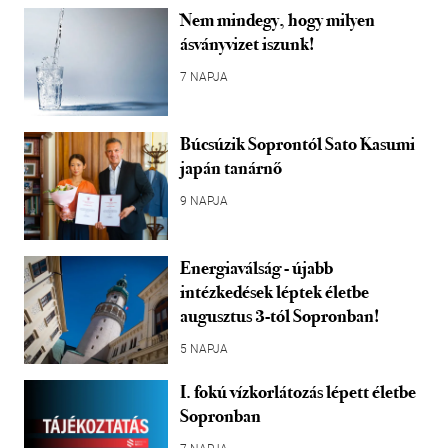
Nem mindegy, hogy milyen
ásványvizet iszunk!
7 NAPJA
Búcsúzik Soprontól Sato Kasumi
japán tanárnő
9 NAPJA
Energiaválság - újabb
intézkedések léptek életbe
augusztus 3-tól Sopronban!
5 NAPJA
I. fokú vízkorlátozás lépett életbe
Sopronban