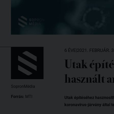
6 ÉVE
|
2021. FEBRUÁR. 3
Utak építé
használt 
SopronMédia
Forrás:
MTI
Utak építéséhez hasznosíth
koronavírus-járvány által t