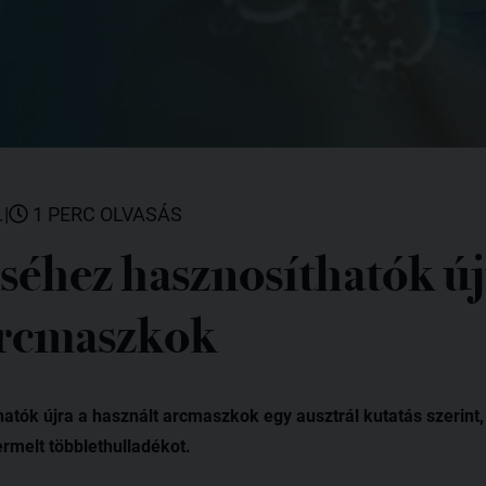
.
|
1 PERC OLVASÁS
séhez hasznosíthatók új
arcmaszkok
atók újra a használt arcmaszkok egy ausztrál kutatás szerint,
ermelt többlethulladékot.