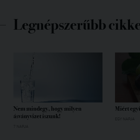
Legnépszerűbb cikk
Nem mindegy, hogy milyen
Miért egy
ásványvizet iszunk!
EGY NAPJA
7 NAPJA