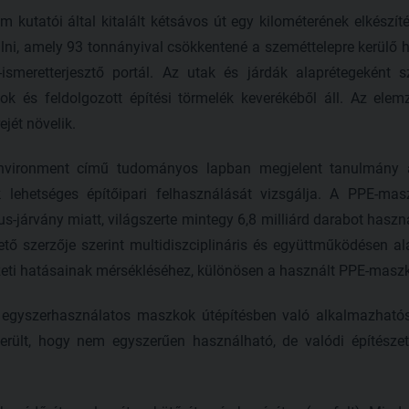
 kutatói által kitalált kétsávos út egy kilométerének elkészí
ni, amely 93 tonnányival csökkentené a szeméttelepre kerülő h
smeretterjesztő portál. Az utak és járdák alaprétegeként s
k és feldolgozott építési törmelék keverékéből áll. Az ele
jét növelik.
Environment című tudományos lapban megjelent tanulmány a
 lehetséges építőipari felhasználását vizsgálja. A PPE-ma
s-járvány miatt, világszerte mintegy 6,8 milliárd darabot h
tő szerzője szerint multidiszciplináris és együttműködésen a
zeti hatásainak mérsékléséhez, különösen a használt PPE-masz
az egyszerhasználatos maszkok útépítésben való alkalmazhatós
rült, hogy nem egyszerűen használható, de valódi építésze