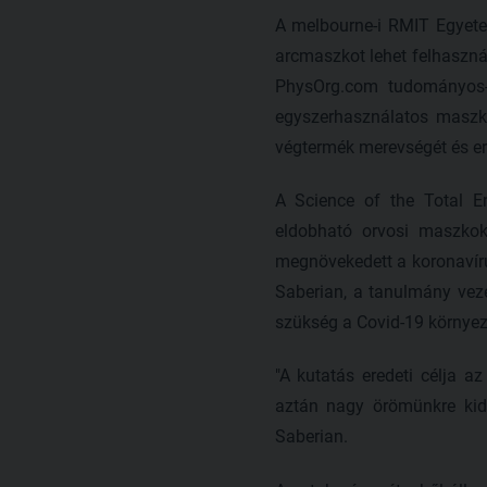
A melbourne-i RMIT Egyetem
arcmaszkot lehet felhasznál
PhysOrg.com tudományos-i
egyszerhasználatos maszko
végtermék merevségét és ere
A Science of the Total 
eldobható orvosi maszkok
megnövekedett a koronavíru
Saberian, a tanulmány veze
szükség a Covid-19 környe
"A kutatás eredeti célja 
aztán nagy örömünkre kide
Saberian.