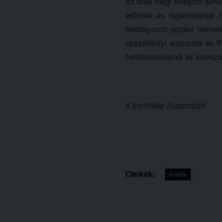
Az utak négy rétegből állna
erősnek és rugalmasnak i
feldolgozott építési törm
százaléknyi arcmaszk és 99
fertőtlenítésének és sterili
A borítókép illusztráció
Címkék:
maszk