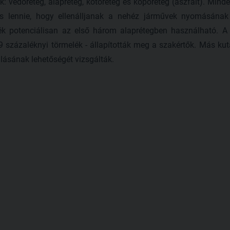
k: védőréteg, alapréteg, kötőréteg és kopóréteg (aszfalt). Minde
s lennie, hogy ellenálljanak a nehéz járművek nyomásána
elék potenciálisan az első három alaprétegben használható. A
 százaléknyi törmelék - állapították meg a szakértők. Más k
zálásának lehetőségét vizsgálták.