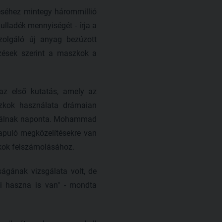
téséhez mintegy hárommillió
ulladék mennyiségét - írja a
zolgáló új anyag bezúzott
mzések szerint a maszkok a
z első kutatás, amely az
szkok használata drámaian
asználnak naponta. Mohammad
lapuló megközelítésekre van
kok felszámolásához.
ágának vizsgálata volt, de
ti haszna is van" - mondta