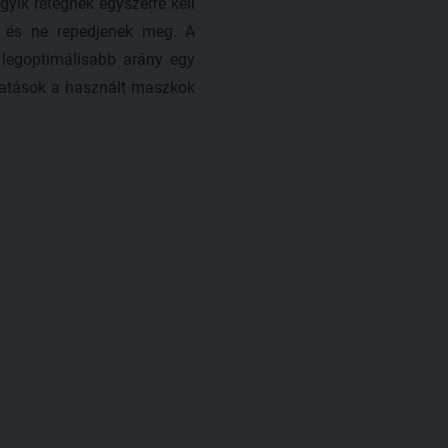
gyik rétegnek egyszerre kell
k és ne repedjenek meg. A
 legoptimálisabb arány egy
utatások a használt maszkok