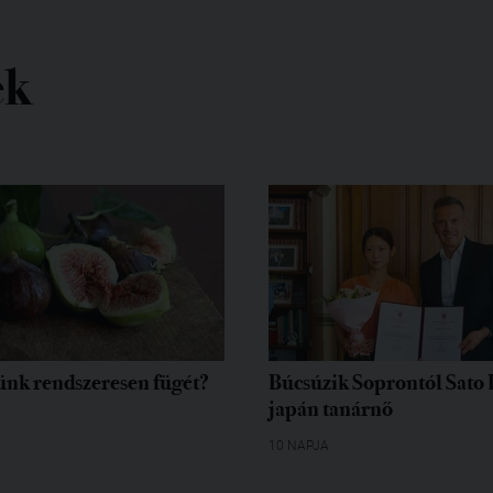
ek
ünk rendszeresen fügét?
Búcsúzik Soprontól Sato
japán tanárnő
10 NAPJA