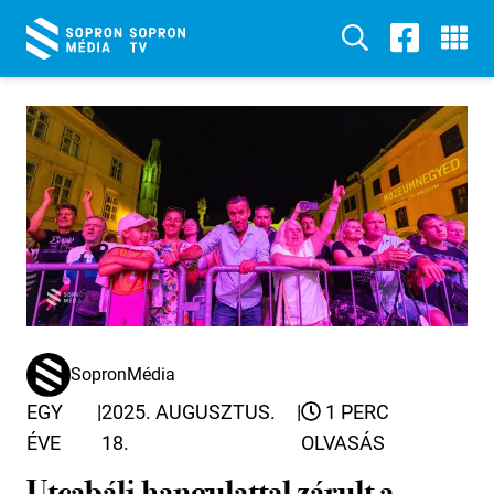
SopronMédia
EGY
|
2025. AUGUSZTUS.
|
1 PERC
ÉVE
18.
OLVASÁS
Utcabáli hangulattal zárult a