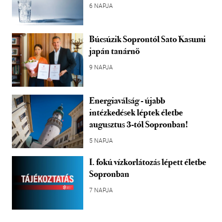
6 NAPJA
Búcsúzik Soprontól Sato Kasumi
japán tanárnő
9 NAPJA
Energiaválság - újabb
intézkedések léptek életbe
augusztus 3-tól Sopronban!
5 NAPJA
I. fokú vízkorlátozás lépett életbe
Sopronban
7 NAPJA