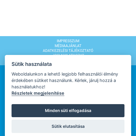
IMPRESSZUM
MÉDIAAJÁNLAT
ADATKEZELÉSI TÁJÉKOZTATÓ
JOGI NYILATKOZAT
MODERÁLÁSI SZABÁLYZAT
Sütik használata
Weboldalunkon a lehető legjobb felhasználói élmény
érdekében sütiket használunk. Kérlek, járulj hozzá a
használatukhoz!
Részletek megjelenítése
WEBDESIGN
Minden süti elfogadása
WEBFEJLESZTŐ
Sütik elutasítása