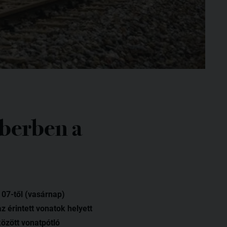
berben a
07-től (vasárnap)
 érintett vonatok helyett
özött vonatpótló