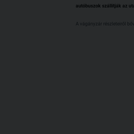
autóbuszok szállítják az u
A vágányzár részleteiről bő