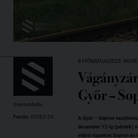
8 HÓNAPJA
|
2025. NOVE
Vágányzár
Győr – So
SopronMédia
Forrás:
GYSEV Zrt.
A Győr – Sopron vasútvona
december 12-ig (péntek) vá
eltérő napokon Sopron és 