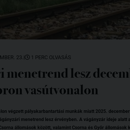
MBER. 23.
|
1 PERC OLVASÁS
i menetrend lesz decem
pron vasútvonalon
lon végzett pályakarbantartási munkák miatt 2025. december 
gányzári menetrend lesz érvényben. A vágányzár ideje alatt az
Csorna állomások között, valamint Csorna és Győr állomások k