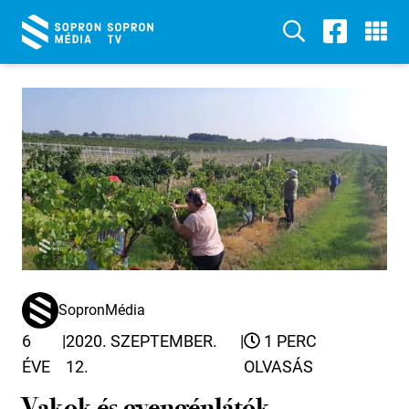
SopronMédia
6
|
2020. SZEPTEMBER.
|
1 PERC
ÉVE
12.
OLVASÁS
Vakok és gyengénlátók