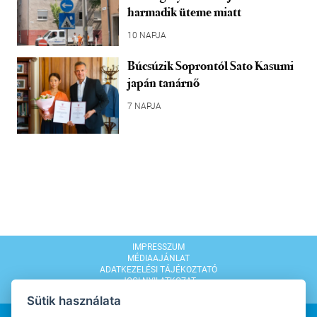
harmadik üteme miatt
10 NAPJA
Búcsúzik Soprontól Sato Kasumi
japán tanárnő
7 NAPJA
IMPRESSZUM
MÉDIAAJÁNLAT
ADATKEZELÉSI TÁJÉKOZTATÓ
JOGI NYILATKOZAT
MODERÁLÁSI SZABÁLYZAT
Sütik használata