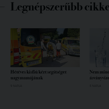
Legnépszerűbb cikk
Hétéves kisfiú kért segítséget
Nem mind
nagymamájának
ásványvize
9 NAPJA
5 NAPJA