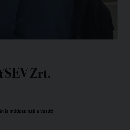
GYSEV Zrt.
án is módosulnak a vasúti