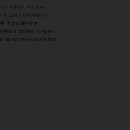
 ára változik, hanem az
 is. Ezek értelmében az
k, míg a telefonon,
rtékűre csökken. Kivezetik
ok lépnek érvénybe a feláras