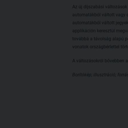
Az új díjszabási változások
automatákból váltott vagy 
automatákból váltott jegyek
applikáción keresztül megv
továbbá a távolság alapú pó
vonatok országbérlettel tör
A változásokról bővebben 
Borítókép; illusztráció; forr