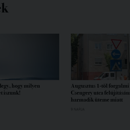
ek
egy, hogy milyen
Augusztus 1-től forgalmi 
t iszunk!
Csengery utca felújításán
harmadik üteme miatt
9 NAPJA