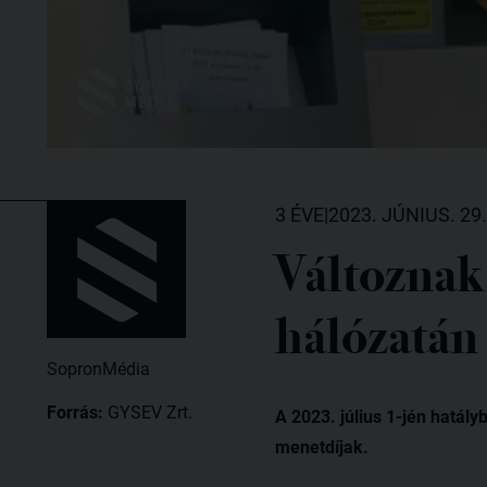
3 ÉVE
|
2023. JÚNIUS. 29.
Változnak 
hálózatán
SopronMédia
Forrás:
GYSEV Zrt.
A 2023. július 1-jén hatál
menetdíjak.