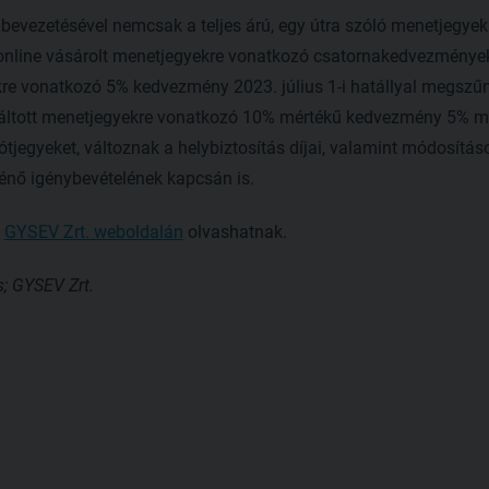
 bevezetésével nemcsak a teljes árú, egy útra szóló menetjegyek
online vásárolt menetjegyekre vonatkozó csatornakedvezmények
re vonatkozó 5% kedvezmény 2023. július 1-i hatállyal megszűni
áltott menetjegyekre vonatkozó 10% mértékű kedvezmény 5% mé
tjegyeket, változnak a helybiztosítás díjai, valamint módosítás
ténő igénybevételének kapcsán is.
a
GYSEV Zrt. weboldalán
olvashatnak.
ás; GYSEV Zrt.