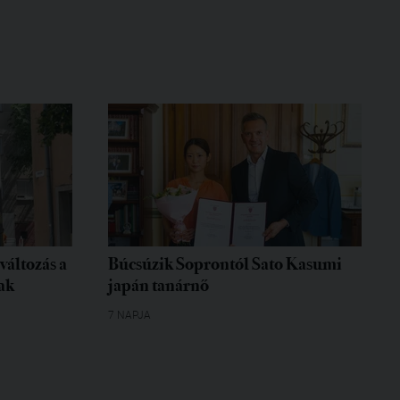
változás a
Búcsúzik Soprontól Sato Kasumi
ak
japán tanárnő
7 NAPJA